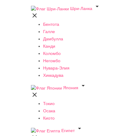

Шри-Ланка

Бентота
Галле
Дамбулла
Канди
Коломбо
Негомбо
Нувара-Элия
Хиккадува

Япония

Токио
Осака
Киото

Египет