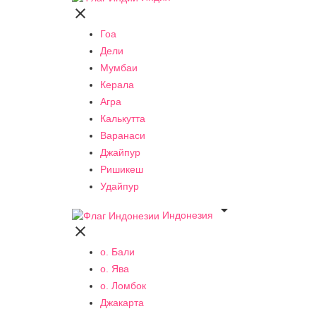

Гоа
Дели
Мумбаи
Керала
Агра
Калькутта
Варанаси
Джайпур
Ришикеш
Удайпур

Индонезия

о. Бали
о. Ява
о. Ломбок
Джакарта