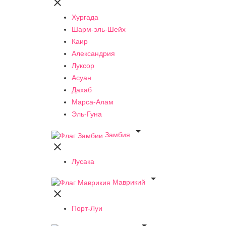

Хургада
Шарм-эль-Шейх
Каир
Александрия
Луксор
Асуан
Дахаб
Марса-Алам
Эль-Гуна

Замбия

Лусака

Маврикий

Порт-Луи
