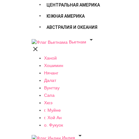
ЦЕНТРАЛЬНАЯ АМЕРИКА
ЮЖНАЯ АМЕРИКА
АВСТРАЛИЯ И ОКЕАНИЯ

Вьетнам

Ханой
Хошимин
Нячанг
Далат
Вунгтау
Сапа
Хюэ
г. Муйне
г. Хой Ан
о. Фукуок

Индия