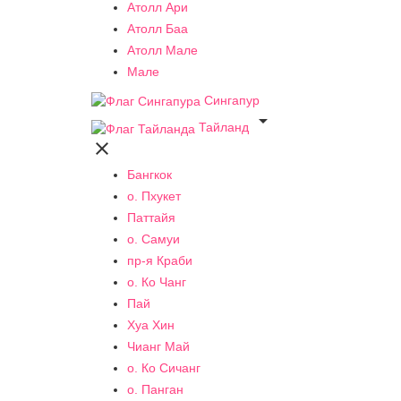
Атолл Ари
Атолл Баа
Атолл Мале
Мале
Сингапур

Тайланд

Бангкок
о. Пхукет
Паттайя
о. Самуи
пр-я Краби
о. Ко Чанг
Пай
Хуа Хин
Чианг Май
о. Ко Сичанг
о. Панган