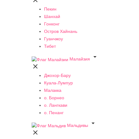

Пекин
Шанхай
Гонконг
Остров Хайнань
Гуанчжоу
Тибет

Малайзия

Джохор-Бару
Куала-Лумпур
Малакка
о. Борнео
о. Лангкави
о. Пенанг

Мальдивы
