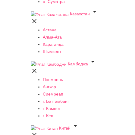
о. Суматра

Казахстан

Астана
Алма-Ата
Караганда
Шымкент

Камбоджа

Пномпень
Ангкор
Сиемреап
г. Баттамбанг
г. Кампот
г. Кеп

Китай