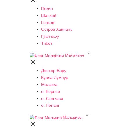

Пекин
Шанхай
Гонконг
Остров Хайнань
Гуанчжоу
Тибет

Малайзия

Джохор-Бару
Куала-Лумпур
Малакка
о. Борнео
о. Лангкави
о. Пенанг

Мальдивы
