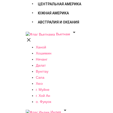
ЦЕНТРАЛЬНАЯ АМЕРИКА
ЮЖНАЯ АМЕРИКА
АВСТРАЛИЯ И ОКЕАНИЯ

Вьетнам

Ханой
Хошимин
Нячанг
Далат
Вунгтау
Сапа
Хюэ
г. Муйне
г. Хой Ан
о. Фукуок

Индия