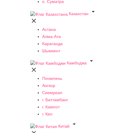
о. Суматра

Казахстан

Астана
Алма-Ата
Караганда
Шымкент

Камбоджа

Пномпень
Ангкор
Сиемреап
г. Баттамбанг
г. Кампот
г. Кеп

Китай