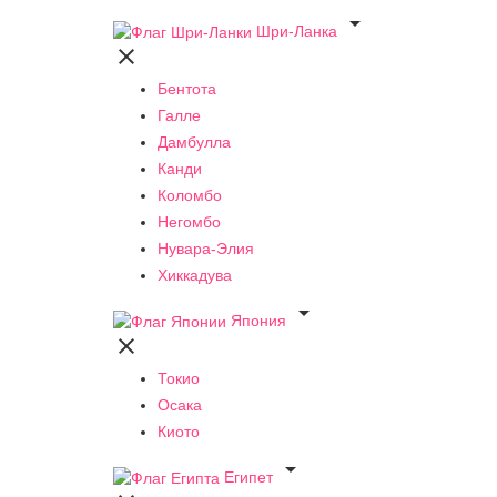

Шри-Ланка

Бентота
Галле
Дамбулла
Канди
Коломбо
Негомбо
Нувара-Элия
Хиккадува

Япония

Токио
Осака
Киото

Египет