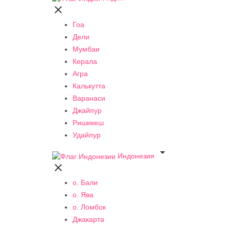

Гоа
Дели
Мумбаи
Керала
Агра
Калькутта
Варанаси
Джайпур
Ришикеш
Удайпур

Индонезия

о. Бали
о. Ява
о. Ломбок
Джакарта