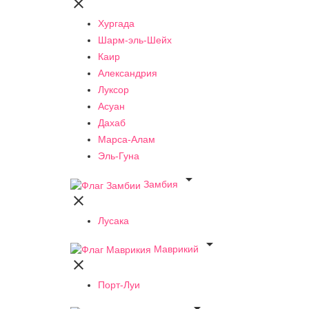

Хургада
Шарм-эль-Шейх
Каир
Александрия
Луксор
Асуан
Дахаб
Марса-Алам
Эль-Гуна

Замбия

Лусака

Маврикий

Порт-Луи
