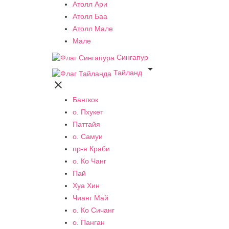
Атолл Ари
Атолл Баа
Атолл Мале
Мале
Сингапур

Тайланд

Бангкок
о. Пхукет
Паттайя
о. Самуи
пр-я Краби
о. Ко Чанг
Пай
Хуа Хин
Чианг Май
о. Ко Сичанг
о. Панган