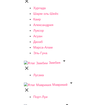

Хургада
Шарм-эль-Шейх
Каир
Александрия
Луксор
Асуан
Дахаб
Марса-Алам
Эль-Гуна

Замбия

Лусака

Маврикий

Порт-Луи
