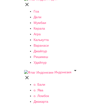

Гоа
Дели
Мумбаи
Керала
Агра
Калькутта
Варанаси
Джайпур
Ришикеш
Удайпур

Индонезия

о. Бали
о. Ява
о. Ломбок
Джакарта