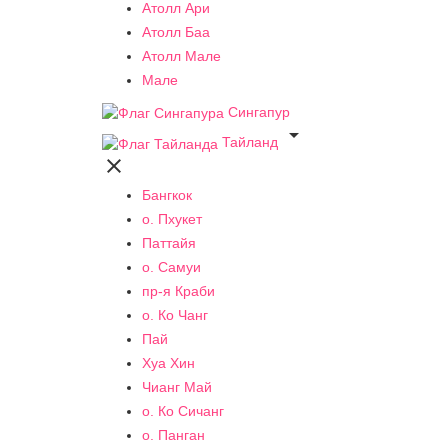
Атолл Ари
Атолл Баа
Атолл Мале
Мале
Сингапур

Тайланд

Бангкок
о. Пхукет
Паттайя
о. Самуи
пр-я Краби
о. Ко Чанг
Пай
Хуа Хин
Чианг Май
о. Ко Сичанг
о. Панган