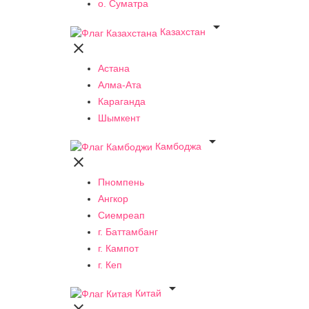
о. Суматра

Казахстан

Астана
Алма-Ата
Караганда
Шымкент

Камбоджа

Пномпень
Ангкор
Сиемреап
г. Баттамбанг
г. Кампот
г. Кеп

Китай