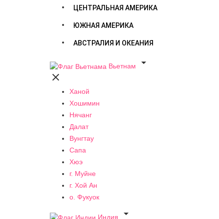
ЦЕНТРАЛЬНАЯ АМЕРИКА
ЮЖНАЯ АМЕРИКА
АВСТРАЛИЯ И ОКЕАНИЯ

Вьетнам

Ханой
Хошимин
Нячанг
Далат
Вунгтау
Сапа
Хюэ
г. Муйне
г. Хой Ан
о. Фукуок

Индия