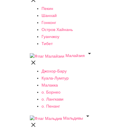

Пекин
Шанхай
Гонконг
Остров Хайнань
Гуанчжоу
Тибет

Малайзия

Джохор-Бару
Куала-Лумпур
Малакка
о. Борнео
о. Лангкави
о. Пенанг

Мальдивы
