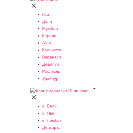

Гоа
Дели
Мумбаи
Керала
Агра
Калькутта
Варанаси
Джайпур
Ришикеш
Удайпур

Индонезия

о. Бали
о. Ява
о. Ломбок
Джакарта