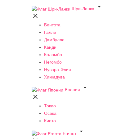

Шри-Ланка

Бентота
Галле
Дамбулла
Канди
Коломбо
Негомбо
Нувара-Элия
Хиккадува

Япония

Токио
Осака
Киото

Египет