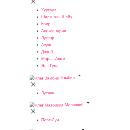

Хургада
Шарм-эль-Шейх
Каир
Александрия
Луксор
Асуан
Дахаб
Марса-Алам
Эль-Гуна

Замбия

Лусака

Маврикий

Порт-Луи
