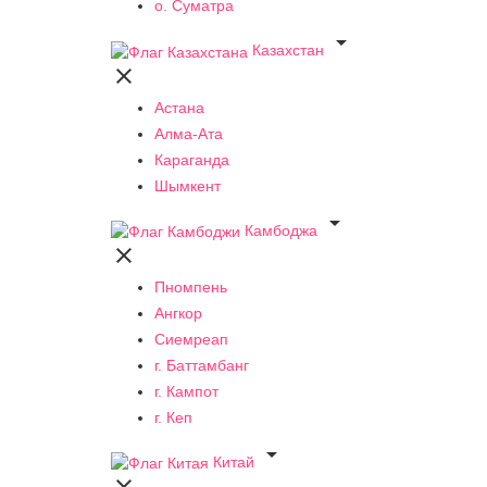
о. Суматра

Казахстан

Астана
Алма-Ата
Караганда
Шымкент

Камбоджа

Пномпень
Ангкор
Сиемреап
г. Баттамбанг
г. Кампот
г. Кеп

Китай