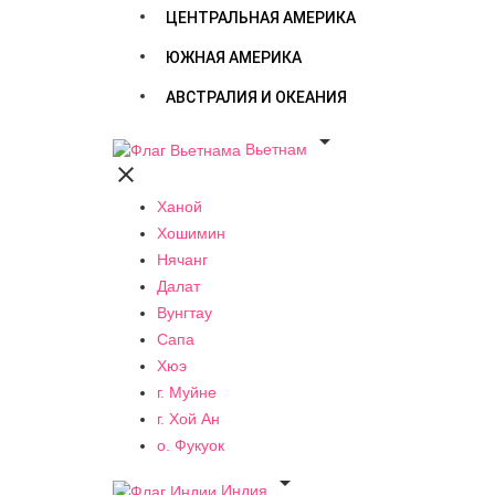
ЦЕНТРАЛЬНАЯ АМЕРИКА
ЮЖНАЯ АМЕРИКА
АВСТРАЛИЯ И ОКЕАНИЯ

Вьетнам

Ханой
Хошимин
Нячанг
Далат
Вунгтау
Сапа
Хюэ
г. Муйне
г. Хой Ан
о. Фукуок

Индия