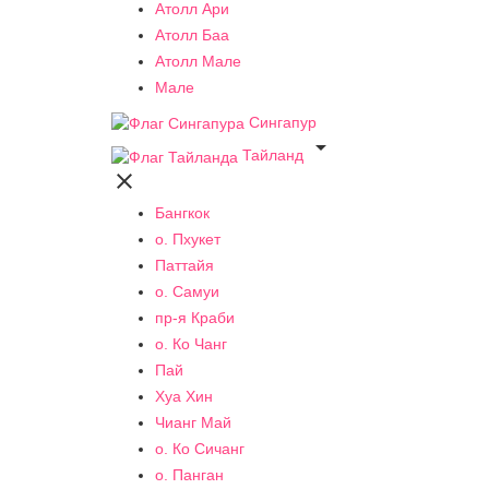
Атолл Ари
Атолл Баа
Атолл Мале
Мале
Сингапур

Тайланд

Бангкок
о. Пхукет
Паттайя
о. Самуи
пр-я Краби
о. Ко Чанг
Пай
Хуа Хин
Чианг Май
о. Ко Сичанг
о. Панган