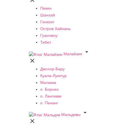

Пекин
Шанхай
Гонконг
Остров Хайнань
Гуанчжоу
Тибет

Малайзия

Джохор-Бару
Куала-Лумпур
Малакка
о. Борнео
о. Лангкави
о. Пенанг

Мальдивы
