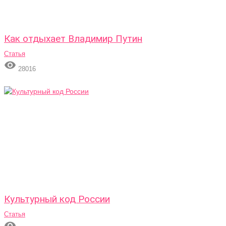
Как отдыхает Владимир Путин
Статья

28016
Культурный код России
Статья
