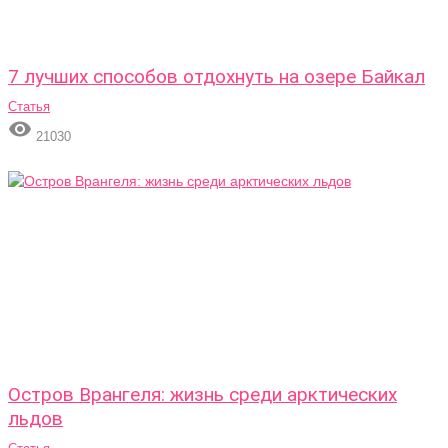
7 лучших способов отдохнуть на озере Байкал
Статья

21030
Остров Врангеля: жизнь среди арктических
льдов