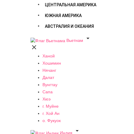
ЦЕНТРАЛЬНАЯ АМЕРИКА
ЮЖНАЯ АМЕРИКА
АВСТРАЛИЯ И ОКЕАНИЯ

Вьетнам

Ханой
Хошимин
Нячанг
Далат
Вунгтау
Сапа
Хюэ
г. Муйне
г. Хой Ан
о. Фукуок

Индия