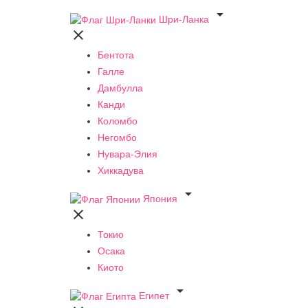

Шри-Ланка

Бентота
Галле
Дамбулла
Канди
Коломбо
Негомбо
Нувара-Элия
Хиккадува

Япония

Токио
Осака
Киото

Египет