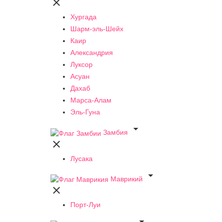

Хургада
Шарм-эль-Шейх
Каир
Александрия
Луксор
Асуан
Дахаб
Марса-Алам
Эль-Гуна

Замбия

Лусака

Маврикий

Порт-Луи
