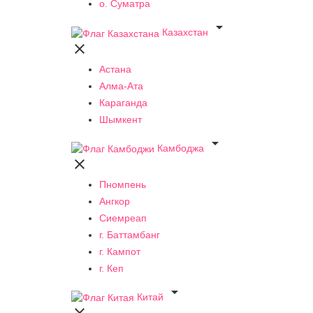
о. Суматра

Казахстан

Астана
Алма-Ата
Караганда
Шымкент

Камбоджа

Пномпень
Ангкор
Сиемреап
г. Баттамбанг
г. Кампот
г. Кеп

Китай