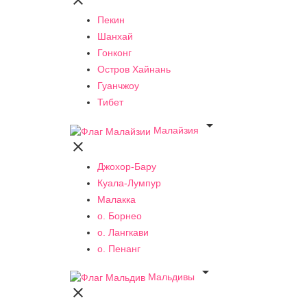

Пекин
Шанхай
Гонконг
Остров Хайнань
Гуанчжоу
Тибет

Малайзия

Джохор-Бару
Куала-Лумпур
Малакка
о. Борнео
о. Лангкави
о. Пенанг

Мальдивы
