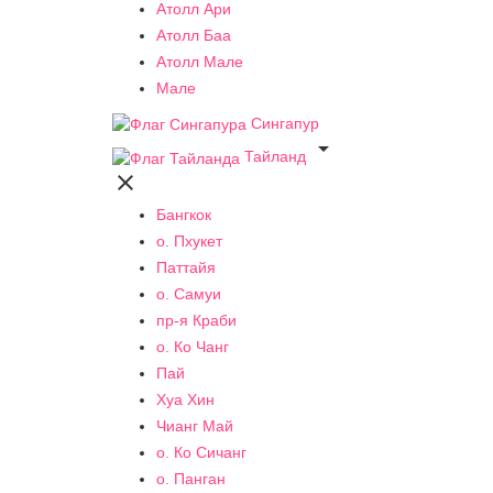
Атолл Ари
Атолл Баа
Атолл Мале
Мале
Сингапур

Тайланд

Бангкок
о. Пхукет
Паттайя
о. Самуи
пр-я Краби
о. Ко Чанг
Пай
Хуа Хин
Чианг Май
о. Ко Сичанг
о. Панган