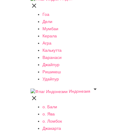

Гоа
Дели
Мумбаи
Керала
Агра
Калькутта
Варанаси
Джайпур
Ришикеш
Удайпур

Индонезия

о. Бали
о. Ява
о. Ломбок
Джакарта