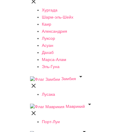

Хургада
Шарм-эль-Шейх
Каир
Александрия
Луксор
Асуан
Дахаб
Марса-Алам
Эль-Гуна

Замбия

Лусака

Маврикий

Порт-Луи
