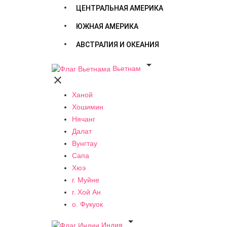
ЦЕНТРАЛЬНАЯ АМЕРИКА
ЮЖНАЯ АМЕРИКА
АВСТРАЛИЯ И ОКЕАНИЯ

Вьетнам

Ханой
Хошимин
Нячанг
Далат
Вунгтау
Сапа
Хюэ
г. Муйне
г. Хой Ан
о. Фукуок

Индия