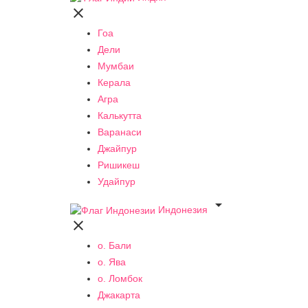

Гоа
Дели
Мумбаи
Керала
Агра
Калькутта
Варанаси
Джайпур
Ришикеш
Удайпур

Индонезия

о. Бали
о. Ява
о. Ломбок
Джакарта