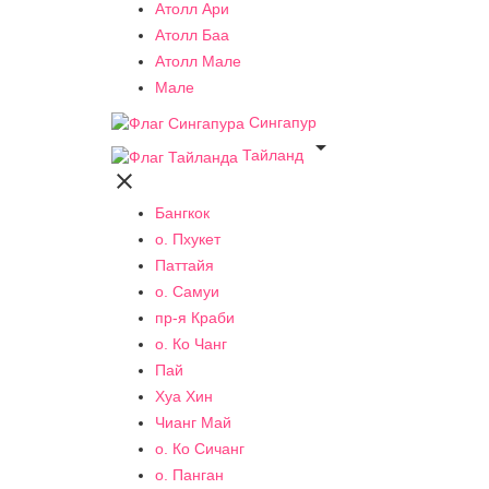
Атолл Ари
Атолл Баа
Атолл Мале
Мале
Сингапур

Тайланд

Бангкок
о. Пхукет
Паттайя
о. Самуи
пр-я Краби
о. Ко Чанг
Пай
Хуа Хин
Чианг Май
о. Ко Сичанг
о. Панган