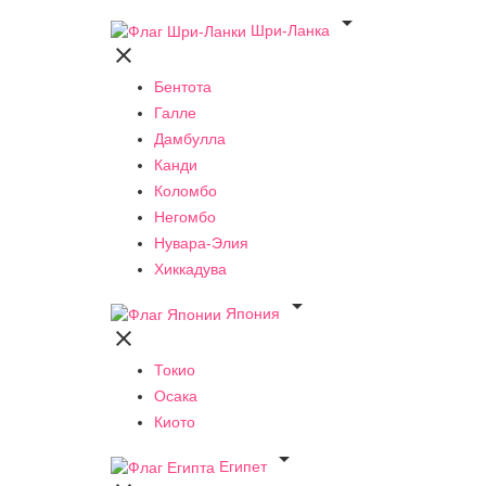

Шри-Ланка

Бентота
Галле
Дамбулла
Канди
Коломбо
Негомбо
Нувара-Элия
Хиккадува

Япония

Токио
Осака
Киото

Египет