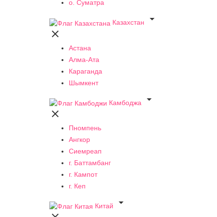
о. Суматра

Казахстан

Астана
Алма-Ата
Караганда
Шымкент

Камбоджа

Пномпень
Ангкор
Сиемреап
г. Баттамбанг
г. Кампот
г. Кеп

Китай