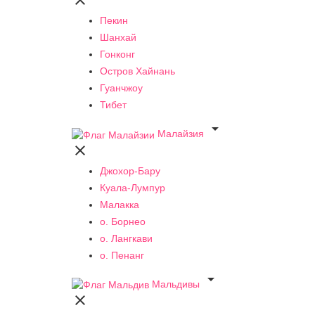

Пекин
Шанхай
Гонконг
Остров Хайнань
Гуанчжоу
Тибет

Малайзия

Джохор-Бару
Куала-Лумпур
Малакка
о. Борнео
о. Лангкави
о. Пенанг

Мальдивы
