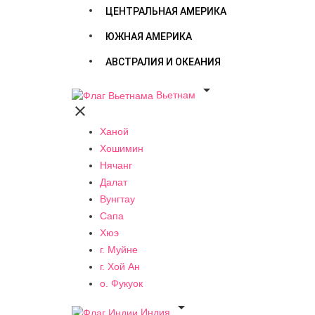
ЦЕНТРАЛЬНАЯ АМЕРИКА
ЮЖНАЯ АМЕРИКА
АВСТРАЛИЯ И ОКЕАНИЯ

Вьетнам

Ханой
Хошимин
Нячанг
Далат
Вунгтау
Сапа
Хюэ
г. Муйне
г. Хой Ан
о. Фукуок

Индия