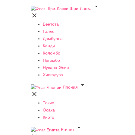

Шри-Ланка

Бентота
Галле
Дамбулла
Канди
Коломбо
Негомбо
Нувара-Элия
Хиккадува

Япония

Токио
Осака
Киото

Египет