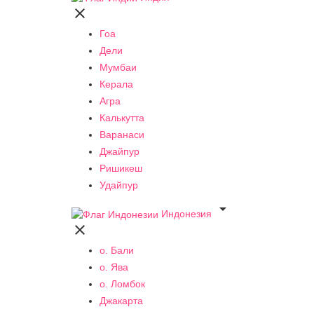

Гоа
Дели
Мумбаи
Керала
Агра
Калькутта
Варанаси
Джайпур
Ришикеш
Удайпур

Индонезия

о. Бали
о. Ява
о. Ломбок
Джакарта