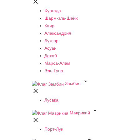

Хургада
Шарм-эль-Шейх
Каир
Александрия
Луксор
Асуан
Дахаб
Марса-Алам
Эль-Гуна

Замбия

Лусака

Маврикий

Порт-Луи
