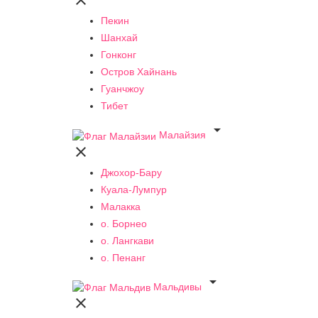

Пекин
Шанхай
Гонконг
Остров Хайнань
Гуанчжоу
Тибет

Малайзия

Джохор-Бару
Куала-Лумпур
Малакка
о. Борнео
о. Лангкави
о. Пенанг

Мальдивы
