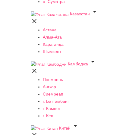
о. Суматра

Казахстан

Астана
Алма-Ата
Караганда
Шымкент

Камбоджа

Пномпень
Ангкор
Сиемреап
г. Баттамбанг
г. Кампот
г. Кеп

Китай