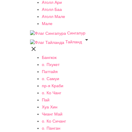
Атолл Ари
Атолл Баа
Атолл Мале
Мале
Сингапур

Тайланд

Бангкок
о. Пхукет
Паттайя
о. Самуи
пр-я Краби
о. Ко Чанг
Пай
Хуа Хин
Чианг Май
о. Ко Сичанг
о. Панган