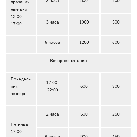
2 часа
800
400
празднич
ные дни
12:00-
3 часа
1000
500
17:00
5 часов
1200
600
Вечернее катание
Понедель
17:00-
ник–
600
300
22:00
четверг
2 часа
500
250
Пятница
17:00-
6 часов
900
450