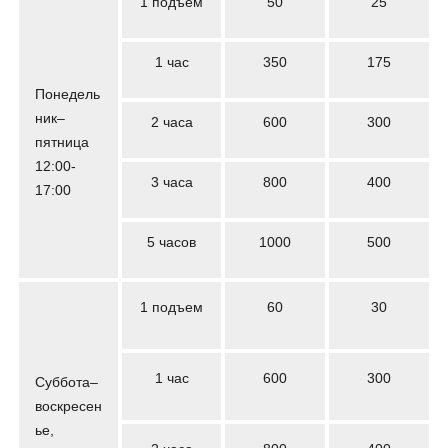
1 подъем
50
25
1 час
350
175
Понедель
ник–
2 часа
600
300
пятница
12:00-
3 часа
800
400
17:00
5 часов
1000
500
1 подъем
60
30
1 час
600
300
Суббота–
воскресен
ье,