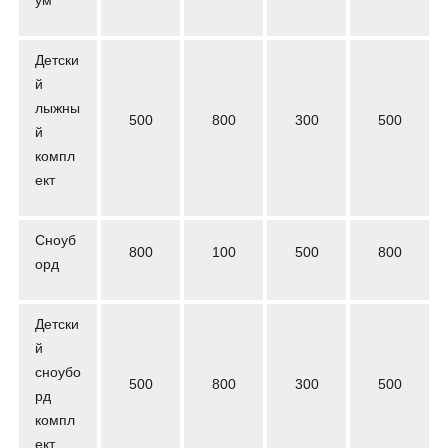
ум
Детски
й
лыжны
500
800
300
500
й
компл
ект
Сноуб
800
100
500
800
орд
Детски
й
сноубо
500
800
300
500
рд
компл
ект