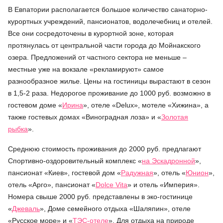
В Евпатории располагается большое количество санаторно-
курортных учреждений, пансионатов, водолечебниц и отелей.
Все они сосредоточены в курортной зоне, которая
протянулась от центральной части города до Мойнакского
озера. Предложений от частного сектора не меньше –
местные уже на вокзале «рекламируют» самое
разнообразное жилье. Цены на гостиницы вырастают в сезон
в 1,5-2 раза. Недорогое проживание до 1000 руб. возможно в
гостевом доме «
Ирина
», отеле «Delux», мотеле «Хижина», а
также гостевых домах «Виноградная лоза» и «
Золотая
рыбка
».
Среднюю стоимость проживания до 2000 руб. предлагают
Спортивно-оздоровительный комплекс «
на Эскадронной
»,
пансионат «Киев», гостевой дом «
Радужная
», отель «
Юнион
»,
отель «Арго», пансионат «
Dolce Vita
» и отель «Империя».
Номера свыше 2000 руб. представлены в эко-гостинице
«
Джеваль
», Доме семейного отдыха «Шаляпин», отеле
«Русское море» и «
ТЭС-отеле
». Для отдыха на природе