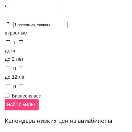
!

взрослые


1
дети
до 2 лет


0
до 12 лет


0
Бизнес-класс
НАЙТИ БИЛЕТ
Календарь низких цен на авиабилеты