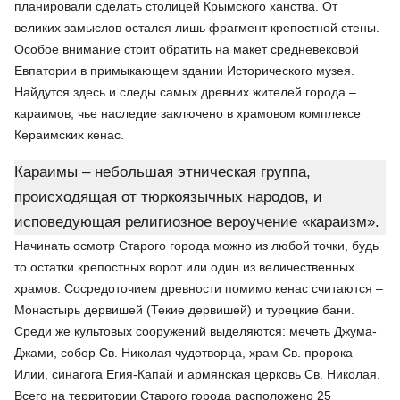
планировали сделать столицей Крымского ханства. От
великих замыслов остался лишь фрагмент крепостной стены.
Особое внимание стоит обратить на макет средневековой
Евпатории в примыкающем здании Исторического музея.
Найдутся здесь и следы самых древних жителей города –
караимов, чье наследие заключено в храмовом комплексе
Кераимских кенас.
Караимы – небольшая этническая группа,
происходящая от тюркоязычных народов, и
исповедующая религиозное вероучение «караизм».
Начинать осмотр Старого города можно из любой точки, будь
то остатки крепостных ворот или один из величественных
храмов. Сосредоточием древности помимо кенас считаются –
Монастырь дервишей (Текие дервишей) и турецкие бани.
Среди же культовых сооружений выделяются: мечеть Джума-
Джами, собор Св. Николая чудотворца, храм Св. пророка
Илии, синагога Егия-Капай и армянская церковь Св. Николая.
Всего на территории Старого города расположено 25