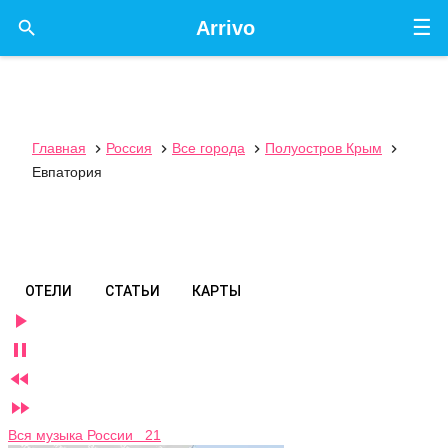
☰

Arrivo
Главная
Россия
Все города
Полуостров Крым




Евпатория
ОТЕЛИ
СТАТЬИ
КАРТЫ




Вся музыка России 21