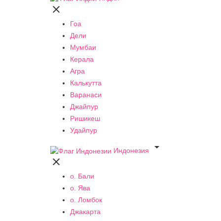

Гоа
Дели
Мумбаи
Керала
Агра
Калькутта
Варанаси
Джайпур
Ришикеш
Удайпур

Индонезия

о. Бали
о. Ява
о. Ломбок
Джакарта