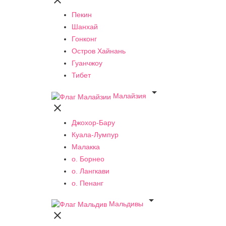

Пекин
Шанхай
Гонконг
Остров Хайнань
Гуанчжоу
Тибет

Малайзия

Джохор-Бару
Куала-Лумпур
Малакка
о. Борнео
о. Лангкави
о. Пенанг

Мальдивы
