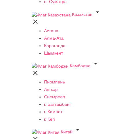
о. Суматра

Казахстан

Астана
Алма-Ата
Караганда
Шымкент

Камбоджа

Пномпень
Ангкор
Сиемреап
г. Баттамбанг
г. Кампот
г. Кеп

Китай