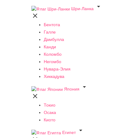

Шри-Ланка

Бентота
Галле
Дамбулла
Канди
Коломбо
Негомбо
Нувара-Элия
Хиккадува

Япония

Токио
Осака
Киото

Египет