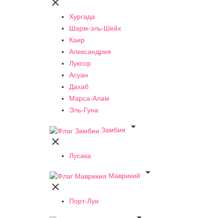

Хургада
Шарм-эль-Шейх
Каир
Александрия
Луксор
Асуан
Дахаб
Марса-Алам
Эль-Гуна

Замбия

Лусака

Маврикий

Порт-Луи
