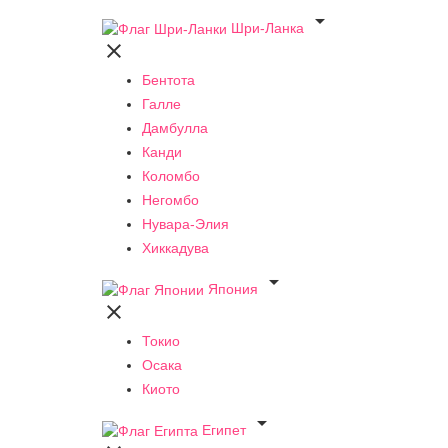

Шри-Ланка

Бентота
Галле
Дамбулла
Канди
Коломбо
Негомбо
Нувара-Элия
Хиккадува

Япония

Токио
Осака
Киото

Египет