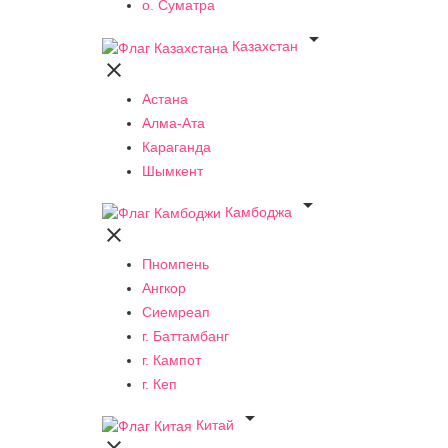
о. Суматра

Казахстан

Астана
Алма-Ата
Караганда
Шымкент

Камбоджа

Пномпень
Ангкор
Сиемреап
г. Баттамбанг
г. Кампот
г. Кеп

Китай