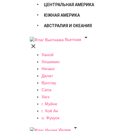
ЦЕНТРАЛЬНАЯ АМЕРИКА
ЮЖНАЯ АМЕРИКА
АВСТРАЛИЯ И ОКЕАНИЯ

Вьетнам

Ханой
Хошимин
Нячанг
Далат
Вунгтау
Сапа
Хюэ
г. Муйне
г. Хой Ан
о. Фукуок

Индия