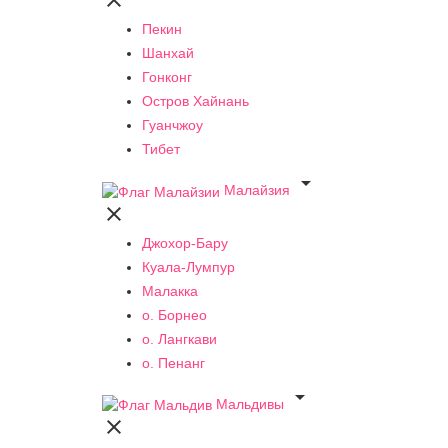

Пекин
Шанхай
Гонконг
Остров Хайнань
Гуанчжоу
Тибет

Малайзия

Джохор-Бару
Куала-Лумпур
Малакка
о. Борнео
о. Лангкави
о. Пенанг

Мальдивы
