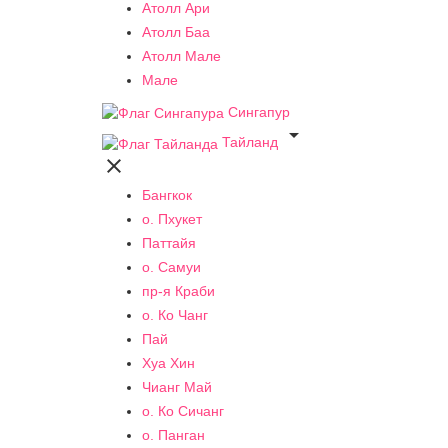
Атолл Ари
Атолл Баа
Атолл Мале
Мале
Сингапур

Тайланд

Бангкок
о. Пхукет
Паттайя
о. Самуи
пр-я Краби
о. Ко Чанг
Пай
Хуа Хин
Чианг Май
о. Ко Сичанг
о. Панган