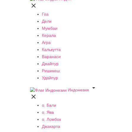

Гоа
Дели
Мумбаи
Керала
Агра
Калькутта
Варанаси
Джайпур
Ришикеш
Удайпур

Индонезия

о. Бали
о. Ява
о. Ломбок
Джакарта