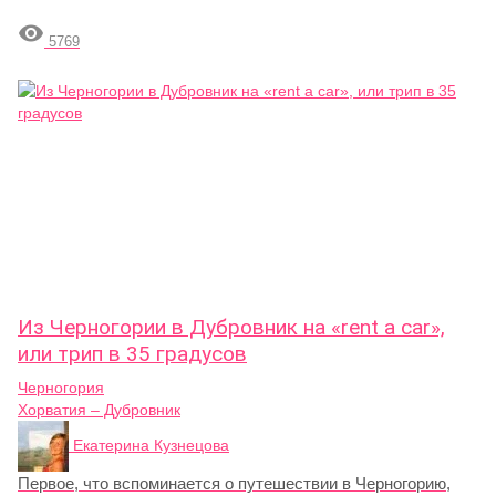

5769
Из Черногории в Дубровник на «rent a car»,
или трип в 35 градусов
Черногория
Хорватия – Дубровник
Екатерина Кузнецова
Первое, что вспоминается о путешествии в Черногорию,