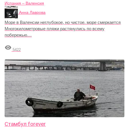
Испания – Валенсия
Анна Лаврова
Море в Валенсии неглубокое, но чистое. море смеркается
Многокилометровые пляжи растянулись по всему
побережью....

5422
Стамбул forever