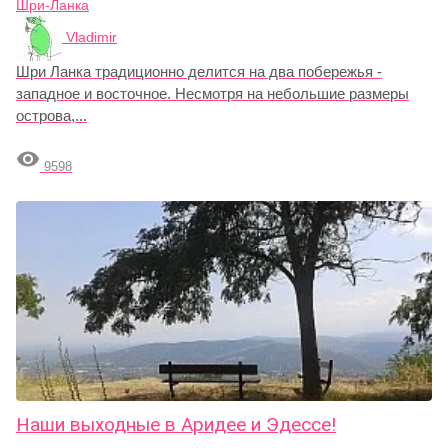
Шри-Ланка
Vladimir
Шри Ланка традиционно делится на два побережья -
западное и восточное. Несмотря на небольшие размеры
острова,...

9598
Наши выходные в Аридее и Эдессе!