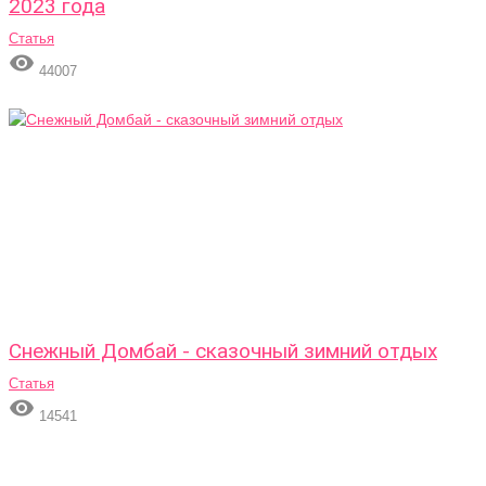
2023 года
Статья

44007
Снежный Домбай - сказочный зимний отдых
Статья

14541