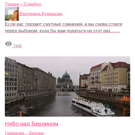
Турция – Стамбул
Екатерина Кузнецова
Если вас терзают смутные сомнения, и вы снова стоите
перед выбором, куда бы вам податься на этот раз…....

7446
Небо над Берлином
Германия – Берлин