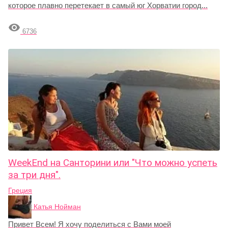
которое плавно перетекает в самый юг Хорватии город...

6736
WeekEnd на Санторини или "Что можно успеть
за три дня".
Греция
Катья Нойман
Привет Всем! Я хочу поделиться с Вами моей