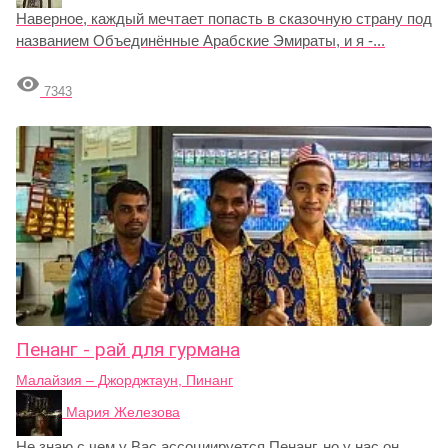
Наверное, каждый мечтает попасть в сказочную страну под
названием Объединённые Арабские Эмираты, и я -...

7343
Пенанг - рай для гурмана
Малайзия – Джорджтаун, Пинанг
Мария Железова
Не знаю с чем у Вас ассоциируется Пенанг, но у нас он