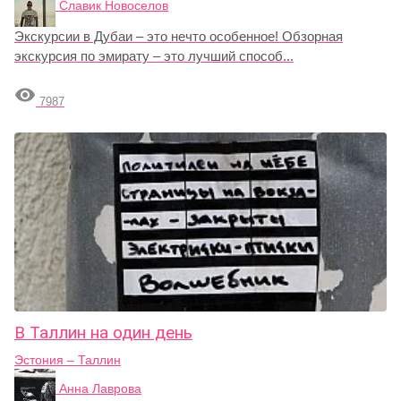
Славик Новоселов
Экскурсии в Дубаи – это нечто особенное! Обзорная
экскурсия по эмирату – это лучший способ...

7987
В Таллин на один день
Эстония – Таллин
Анна Лаврова