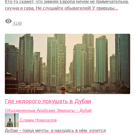
Кто-то скажет, что зимняя Европа ничем не примечательна,
скучна и сера. Не слушайте обывателей! У природы...

4149
Где недорого покушать в Дубаи
Объединенные Арабские Эмираты – Дубай
Славик Новоселов
Дубаи – город мечты, и находясь в нём, хочется