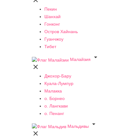

Пекин
Шанхай
Гонконг
Остров Хайнань
Гуанчжоу
Тибет

Малайзия

Джохор-Бару
Куала-Лумпур
Малакка
о. Борнео
о. Лангкави
о. Пенанг

Мальдивы
