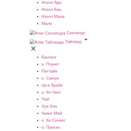
Атолл Ари
Атолл Баа
Атолл Мале
Мале
Сингапур

Тайланд

Бангкок
о. Пхукет
Паттайя
о. Самуи
пр-я Краби
о. Ко Чанг
Пай
Хуа Хин
Чианг Май
о. Ко Сичанг
о. Панган