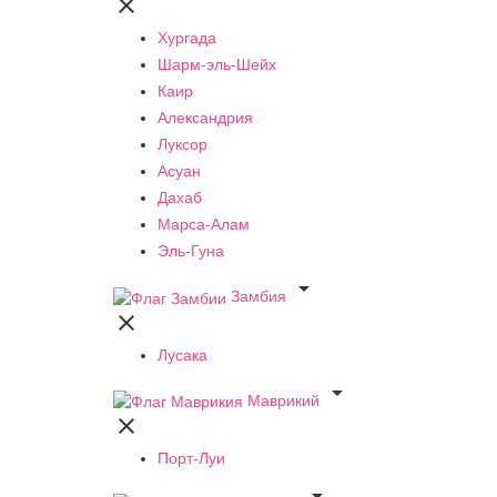

Хургада
Шарм-эль-Шейх
Каир
Александрия
Луксор
Асуан
Дахаб
Марса-Алам
Эль-Гуна

Замбия

Лусака

Маврикий

Порт-Луи
