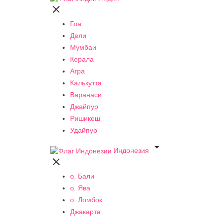

Гоа
Дели
Мумбаи
Керала
Агра
Калькутта
Варанаси
Джайпур
Ришикеш
Удайпур

Индонезия

о. Бали
о. Ява
о. Ломбок
Джакарта