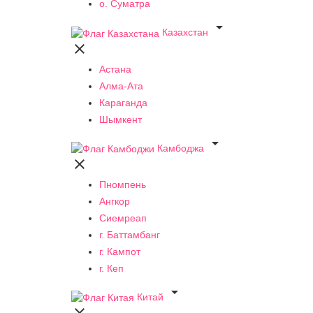
о. Суматра

Казахстан

Астана
Алма-Ата
Караганда
Шымкент

Камбоджа

Пномпень
Ангкор
Сиемреап
г. Баттамбанг
г. Кампот
г. Кеп

Китай