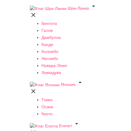

Шри-Ланка

Бентота
Галле
Дамбулла
Канди
Коломбо
Негомбо
Нувара-Элия
Хиккадува

Япония

Токио
Осака
Киото

Египет