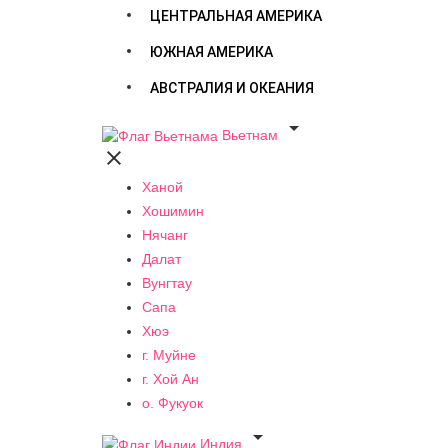
ЦЕНТРАЛЬНАЯ АМЕРИКА
ЮЖНАЯ АМЕРИКА
АВСТРАЛИЯ И ОКЕАНИЯ

Вьетнам

Ханой
Хошимин
Нячанг
Далат
Вунгтау
Сапа
Хюэ
г. Муйне
г. Хой Ан
о. Фукуок

Индия