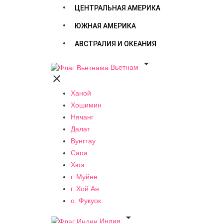
ЦЕНТРАЛЬНАЯ АМЕРИКА
ЮЖНАЯ АМЕРИКА
АВСТРАЛИЯ И ОКЕАНИЯ

Вьетнам

Ханой
Хошимин
Нячанг
Далат
Вунгтау
Сапа
Хюэ
г. Муйне
г. Хой Ан
о. Фукуок

Индия