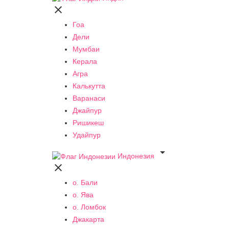

Гоа
Дели
Мумбаи
Керала
Агра
Калькутта
Варанаси
Джайпур
Ришикеш
Удайпур

Индонезия

о. Бали
о. Ява
о. Ломбок
Джакарта