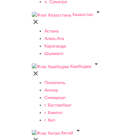
о. Суматра

Казахстан

Астана
Алма-Ата
Караганда
Шымкент

Камбоджа

Пномпень
Ангкор
Сиемреап
г. Баттамбанг
г. Кампот
г. Кеп

Китай