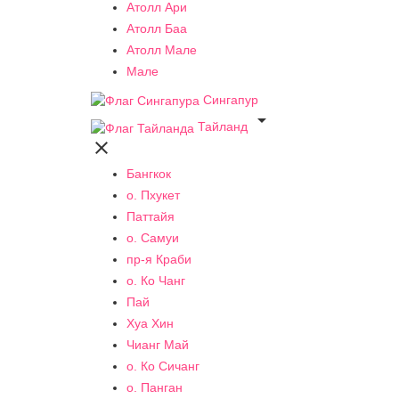
Атолл Ари
Атолл Баа
Атолл Мале
Мале
Сингапур

Тайланд

Бангкок
о. Пхукет
Паттайя
о. Самуи
пр-я Краби
о. Ко Чанг
Пай
Хуа Хин
Чианг Май
о. Ко Сичанг
о. Панган