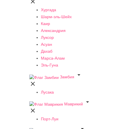

Хургада
Шарм-эль-Шейх
Каир
Александрия
Луксор
Асуан
Дахаб
Марса-Алам
Эль-Гуна

Замбия

Лусака

Маврикий

Порт-Луи
