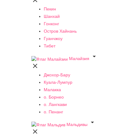

Пекин
Шанхай
Гонконг
Остров Хайнань
Гуанчжоу
Тибет

Малайзия

Джохор-Бару
Куала-Лумпур
Малакка
о. Борнео
о. Лангкави
о. Пенанг

Мальдивы
