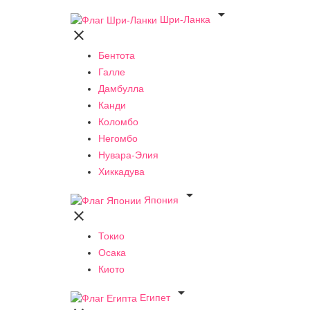

Шри-Ланка

Бентота
Галле
Дамбулла
Канди
Коломбо
Негомбо
Нувара-Элия
Хиккадува

Япония

Токио
Осака
Киото

Египет