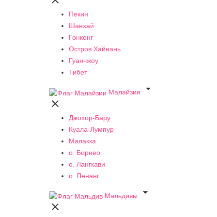

Пекин
Шанхай
Гонконг
Остров Хайнань
Гуанчжоу
Тибет

Малайзия

Джохор-Бару
Куала-Лумпур
Малакка
о. Борнео
о. Лангкави
о. Пенанг

Мальдивы
