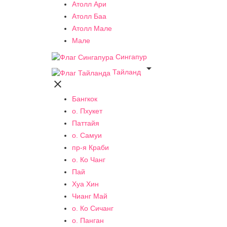
Атолл Ари
Атолл Баа
Атолл Мале
Мале
Сингапур

Тайланд

Бангкок
о. Пхукет
Паттайя
о. Самуи
пр-я Краби
о. Ко Чанг
Пай
Хуа Хин
Чианг Май
о. Ко Сичанг
о. Панган