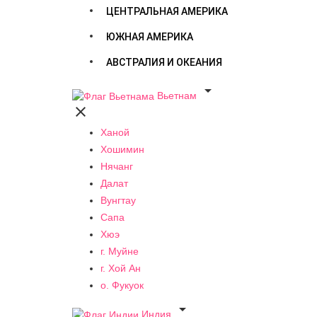
ЦЕНТРАЛЬНАЯ АМЕРИКА
ЮЖНАЯ АМЕРИКА
АВСТРАЛИЯ И ОКЕАНИЯ

Вьетнам

Ханой
Хошимин
Нячанг
Далат
Вунгтау
Сапа
Хюэ
г. Муйне
г. Хой Ан
о. Фукуок

Индия