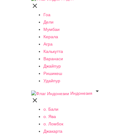

Гоа
Дели
Мумбаи
Керала
Агра
Калькутта
Варанаси
Джайпур
Ришикеш
Удайпур

Индонезия

о. Бали
о. Ява
о. Ломбок
Джакарта