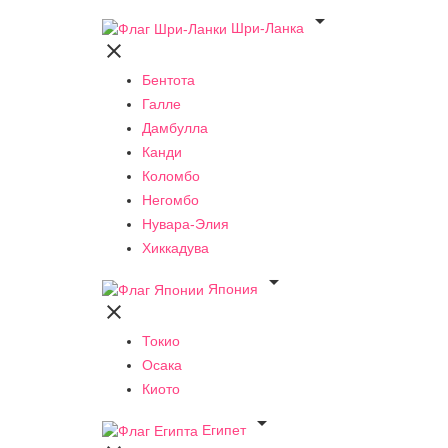

Шри-Ланка

Бентота
Галле
Дамбулла
Канди
Коломбо
Негомбо
Нувара-Элия
Хиккадува

Япония

Токио
Осака
Киото

Египет