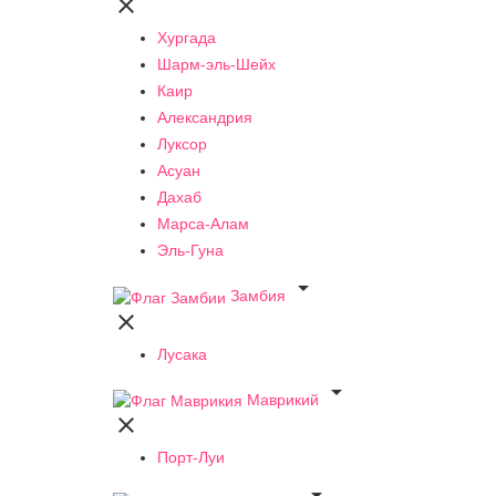

Хургада
Шарм-эль-Шейх
Каир
Александрия
Луксор
Асуан
Дахаб
Марса-Алам
Эль-Гуна

Замбия

Лусака

Маврикий

Порт-Луи
