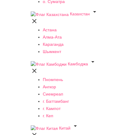
о. Суматра

Казахстан

Астана
Алма-Ата
Караганда
Шымкент

Камбоджа

Пномпень
Ангкор
Сиемреап
г. Баттамбанг
г. Кампот
г. Кеп

Китай