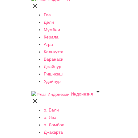

Гоа
Дели
Мумбаи
Керала
Агра
Калькутта
Варанаси
Джайпур
Ришикеш
Удайпур

Индонезия

о. Бали
о. Ява
о. Ломбок
Джакарта