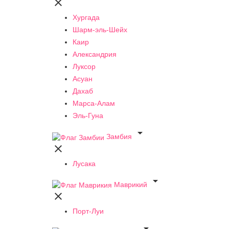

Хургада
Шарм-эль-Шейх
Каир
Александрия
Луксор
Асуан
Дахаб
Марса-Алам
Эль-Гуна

Замбия

Лусака

Маврикий

Порт-Луи
