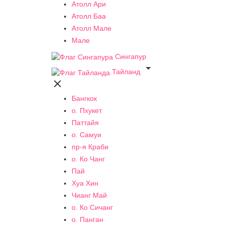
Атолл Ари
Атолл Баа
Атолл Мале
Мале
Сингапур

Тайланд

Бангкок
о. Пхукет
Паттайя
о. Самуи
пр-я Краби
о. Ко Чанг
Пай
Хуа Хин
Чианг Май
о. Ко Сичанг
о. Панган