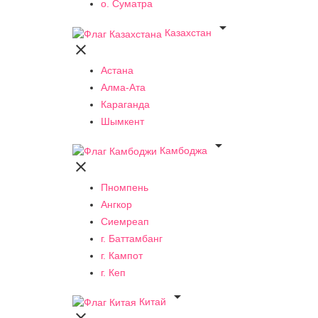
о. Суматра

Казахстан

Астана
Алма-Ата
Караганда
Шымкент

Камбоджа

Пномпень
Ангкор
Сиемреап
г. Баттамбанг
г. Кампот
г. Кеп

Китай