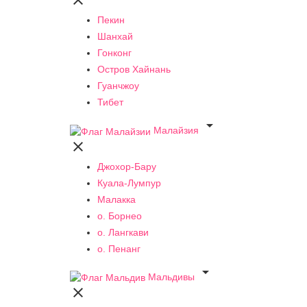

Пекин
Шанхай
Гонконг
Остров Хайнань
Гуанчжоу
Тибет

Малайзия

Джохор-Бару
Куала-Лумпур
Малакка
о. Борнео
о. Лангкави
о. Пенанг

Мальдивы
