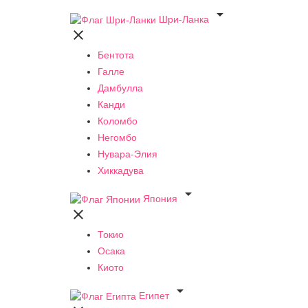

Шри-Ланка

Бентота
Галле
Дамбулла
Канди
Коломбо
Негомбо
Нувара-Элия
Хиккадува

Япония

Токио
Осака
Киото

Египет