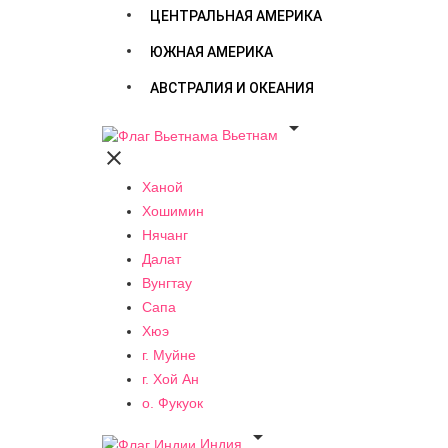
ЦЕНТРАЛЬНАЯ АМЕРИКА
ЮЖНАЯ АМЕРИКА
АВСТРАЛИЯ И ОКЕАНИЯ

Вьетнам

Ханой
Хошимин
Нячанг
Далат
Вунгтау
Сапа
Хюэ
г. Муйне
г. Хой Ан
о. Фукуок

Индия