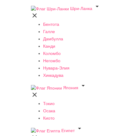

Шри-Ланка

Бентота
Галле
Дамбулла
Канди
Коломбо
Негомбо
Нувара-Элия
Хиккадува

Япония

Токио
Осака
Киото

Египет