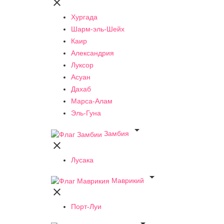

Хургада
Шарм-эль-Шейх
Каир
Александрия
Луксор
Асуан
Дахаб
Марса-Алам
Эль-Гуна

Замбия

Лусака

Маврикий

Порт-Луи
