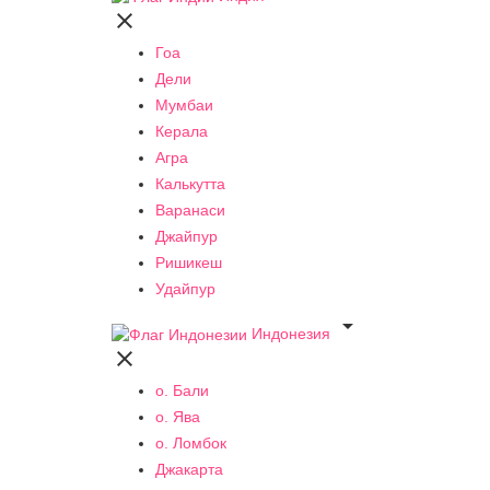

Гоа
Дели
Мумбаи
Керала
Агра
Калькутта
Варанаси
Джайпур
Ришикеш
Удайпур

Индонезия

о. Бали
о. Ява
о. Ломбок
Джакарта