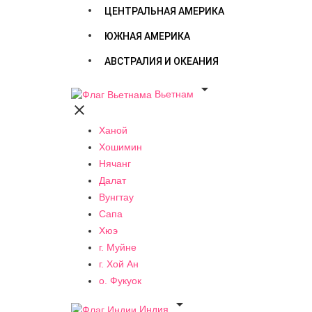
ЦЕНТРАЛЬНАЯ АМЕРИКА
ЮЖНАЯ АМЕРИКА
АВСТРАЛИЯ И ОКЕАНИЯ

Вьетнам

Ханой
Хошимин
Нячанг
Далат
Вунгтау
Сапа
Хюэ
г. Муйне
г. Хой Ан
о. Фукуок

Индия