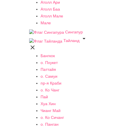
Атолл Ари
Атолл Баа
Атолл Мале
Мале
Сингапур

Тайланд

Бангкок
о. Пхукет
Паттайя
о. Самуи
пр-я Краби
о. Ко Чанг
Пай
Хуа Хин
Чианг Май
о. Ко Сичанг
о. Панган