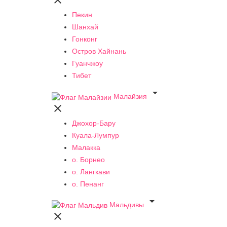

Пекин
Шанхай
Гонконг
Остров Хайнань
Гуанчжоу
Тибет

Малайзия

Джохор-Бару
Куала-Лумпур
Малакка
о. Борнео
о. Лангкави
о. Пенанг

Мальдивы
