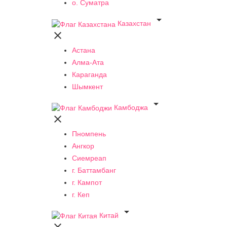
о. Суматра

Казахстан

Астана
Алма-Ата
Караганда
Шымкент

Камбоджа

Пномпень
Ангкор
Сиемреап
г. Баттамбанг
г. Кампот
г. Кеп

Китай