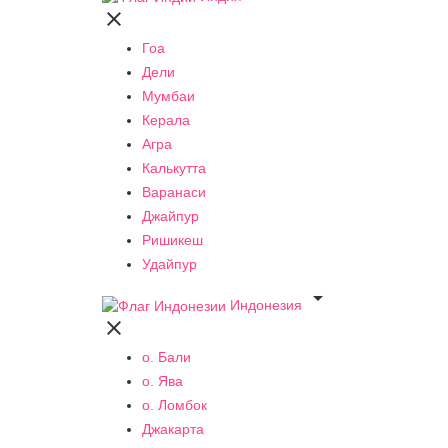

Гоа
Дели
Мумбаи
Керала
Агра
Калькутта
Варанаси
Джайпур
Ришикеш
Удайпур

Индонезия

о. Бали
о. Ява
о. Ломбок
Джакарта