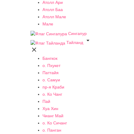
Атолл Ари
Атолл Баа
Атолл Мале
Мале
Сингапур

Тайланд

Бангкок
о. Пхукет
Паттайя
о. Самуи
пр-я Краби
о. Ко Чанг
Пай
Хуа Хин
Чианг Май
о. Ко Сичанг
о. Панган