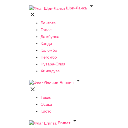

Шри-Ланка

Бентота
Галле
Дамбулла
Канди
Коломбо
Негомбо
Нувара-Элия
Хиккадува

Япония

Токио
Осака
Киото

Египет