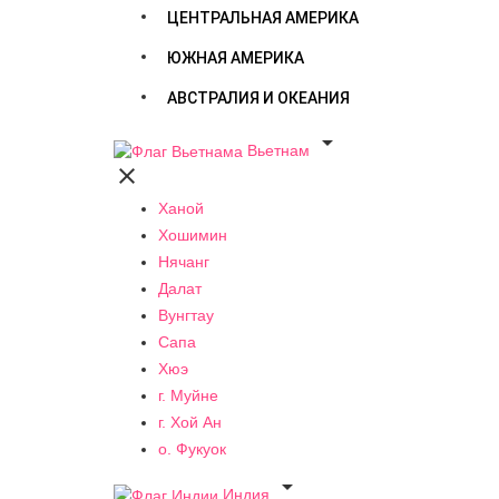
ЦЕНТРАЛЬНАЯ АМЕРИКА
ЮЖНАЯ АМЕРИКА
АВСТРАЛИЯ И ОКЕАНИЯ

Вьетнам

Ханой
Хошимин
Нячанг
Далат
Вунгтау
Сапа
Хюэ
г. Муйне
г. Хой Ан
о. Фукуок

Индия