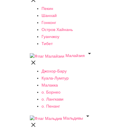

Пекин
Шанхай
Гонконг
Остров Хайнань
Гуанчжоу
Тибет

Малайзия

Джохор-Бару
Куала-Лумпур
Малакка
о. Борнео
о. Лангкави
о. Пенанг

Мальдивы
