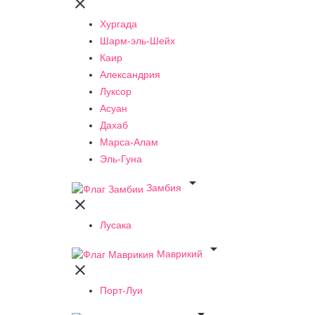

Хургада
Шарм-эль-Шейх
Каир
Александрия
Луксор
Асуан
Дахаб
Марса-Алам
Эль-Гуна

Замбия

Лусака

Маврикий

Порт-Луи
