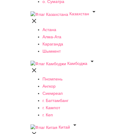
о. Суматра

Казахстан

Астана
Алма-Ата
Караганда
Шымкент

Камбоджа

Пномпень
Ангкор
Сиемреап
г. Баттамбанг
г. Кампот
г. Кеп

Китай