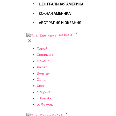
ЦЕНТРАЛЬНАЯ АМЕРИКА
ЮЖНАЯ АМЕРИКА
АВСТРАЛИЯ И ОКЕАНИЯ

Вьетнам

Ханой
Хошимин
Нячанг
Далат
Вунгтау
Сапа
Хюэ
г. Муйне
г. Хой Ан
о. Фукуок

Индия