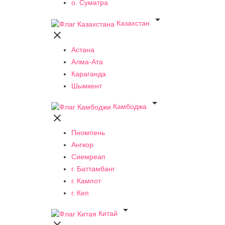
о. Суматра

Казахстан

Астана
Алма-Ата
Караганда
Шымкент

Камбоджа

Пномпень
Ангкор
Сиемреап
г. Баттамбанг
г. Кампот
г. Кеп

Китай