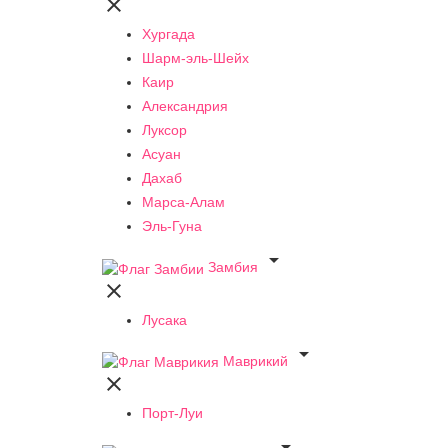

Хургада
Шарм-эль-Шейх
Каир
Александрия
Луксор
Асуан
Дахаб
Марса-Алам
Эль-Гуна

Замбия

Лусака

Маврикий

Порт-Луи
