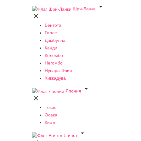

Шри-Ланка

Бентота
Галле
Дамбулла
Канди
Коломбо
Негомбо
Нувара-Элия
Хиккадува

Япония

Токио
Осака
Киото

Египет