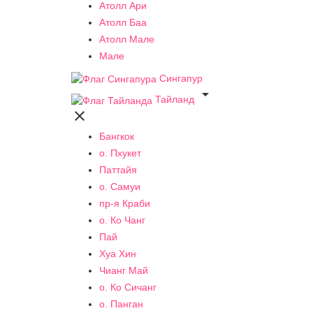
Атолл Ари
Атолл Баа
Атолл Мале
Мале
Сингапур

Тайланд

Бангкок
о. Пхукет
Паттайя
о. Самуи
пр-я Краби
о. Ко Чанг
Пай
Хуа Хин
Чианг Май
о. Ко Сичанг
о. Панган