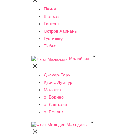

Пекин
Шанхай
Гонконг
Остров Хайнань
Гуанчжоу
Тибет

Малайзия

Джохор-Бару
Куала-Лумпур
Малакка
о. Борнео
о. Лангкави
о. Пенанг

Мальдивы
