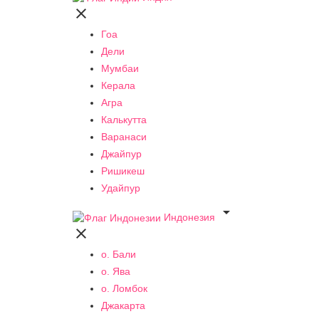

Гоа
Дели
Мумбаи
Керала
Агра
Калькутта
Варанаси
Джайпур
Ришикеш
Удайпур

Индонезия

о. Бали
о. Ява
о. Ломбок
Джакарта