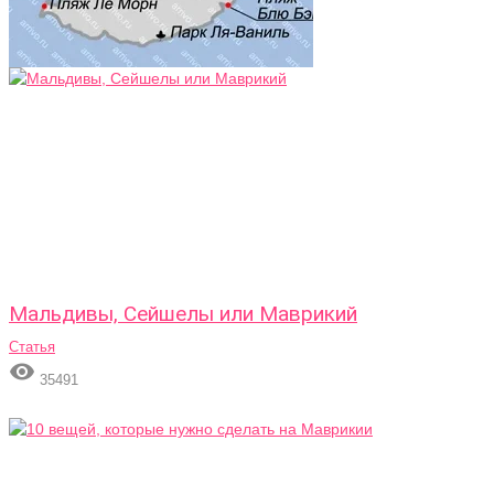
Мальдивы, Сейшелы или Маврикий
Статья

35491