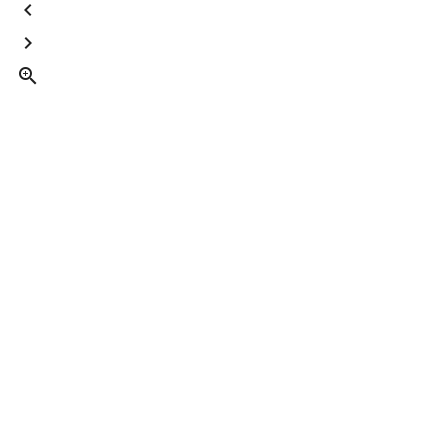


