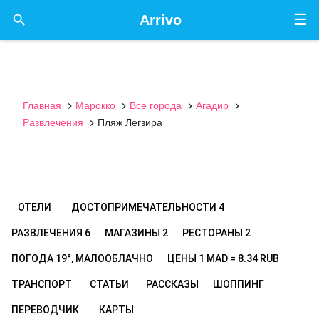
☰

Arrivo
Главная
Марокко
Все города
Агадир




Развлечения
Пляж Легзира

ОТЕЛИ
ДОСТОПРИМЕЧАТЕЛЬНОСТИ
4
РАЗВЛЕЧЕНИЯ
6
МАГАЗИНЫ
2
РЕСТОРАНЫ
2
ПОГОДА
19°, МАЛООБЛАЧНО
ЦЕНЫ
1 MAD = 8.34 RUB
ТРАНСПОРТ
СТАТЬИ
РАССКАЗЫ
ШОППИНГ
ПЕРЕВОДЧИК
КАРТЫ