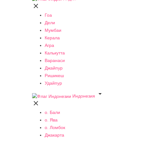

Гоа
Дели
Мумбаи
Керала
Агра
Калькутта
Варанаси
Джайпур
Ришикеш
Удайпур

Индонезия

о. Бали
о. Ява
о. Ломбок
Джакарта