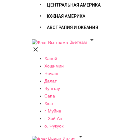
ЦЕНТРАЛЬНАЯ АМЕРИКА
ЮЖНАЯ АМЕРИКА
АВСТРАЛИЯ И ОКЕАНИЯ

Вьетнам

Ханой
Хошимин
Нячанг
Далат
Вунгтау
Сапа
Хюэ
г. Муйне
г. Хой Ан
о. Фукуок

Индия