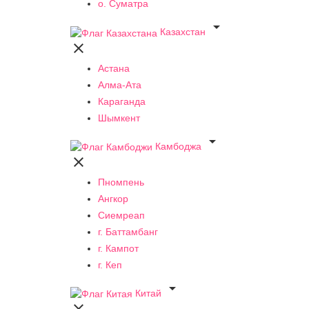
о. Суматра

Казахстан

Астана
Алма-Ата
Караганда
Шымкент

Камбоджа

Пномпень
Ангкор
Сиемреап
г. Баттамбанг
г. Кампот
г. Кеп

Китай