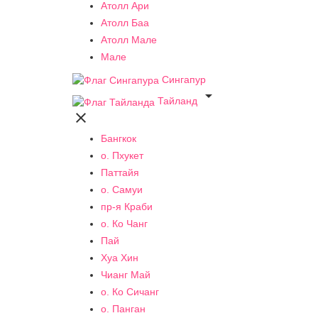
Атолл Ари
Атолл Баа
Атолл Мале
Мале
Сингапур

Тайланд

Бангкок
о. Пхукет
Паттайя
о. Самуи
пр-я Краби
о. Ко Чанг
Пай
Хуа Хин
Чианг Май
о. Ко Сичанг
о. Панган