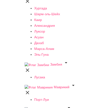

Хургада
Шарм-эль-Шейх
Каир
Александрия
Луксор
Асуан
Дахаб
Марса-Алам
Эль-Гуна

Замбия

Лусака

Маврикий

Порт-Луи
