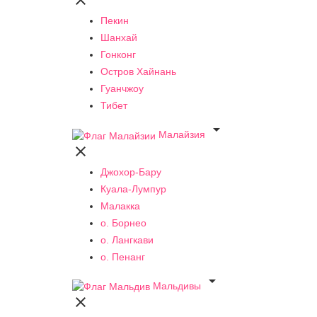

Пекин
Шанхай
Гонконг
Остров Хайнань
Гуанчжоу
Тибет

Малайзия

Джохор-Бару
Куала-Лумпур
Малакка
о. Борнео
о. Лангкави
о. Пенанг

Мальдивы
