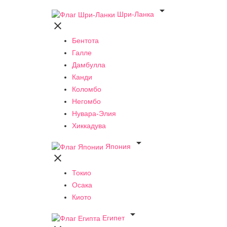

Шри-Ланка

Бентота
Галле
Дамбулла
Канди
Коломбо
Негомбо
Нувара-Элия
Хиккадува

Япония

Токио
Осака
Киото

Египет