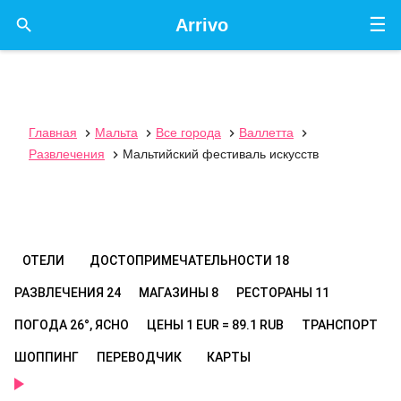
☰

Arrivo
Главная
Мальта
Все города
Валлетта




Развлечения
Мальтийский фестиваль искусств

ОТЕЛИ
ДОСТОПРИМЕЧАТЕЛЬНОСТИ
18
РАЗВЛЕЧЕНИЯ
24
МАГАЗИНЫ
8
РЕСТОРАНЫ
11
ПОГОДА
26°, ЯСНО
ЦЕНЫ
1 EUR = 89.1 RUB
ТРАНСПОРТ
ШОППИНГ
ПЕРЕВОДЧИК
КАРТЫ
