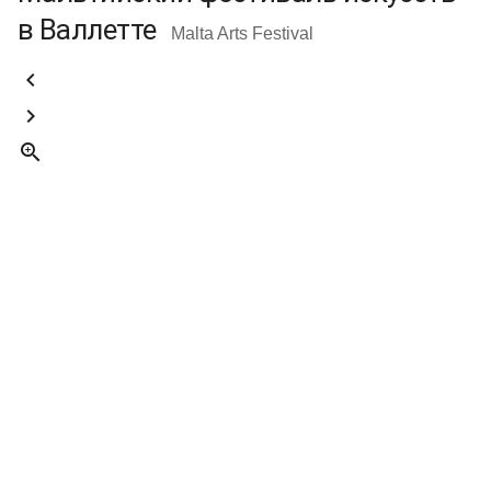
в Валлетте
Malta Arts Festival


