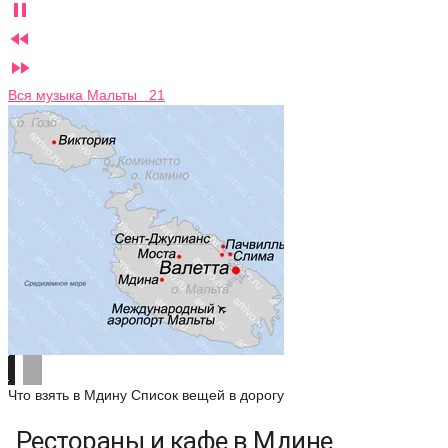



Вся музыка Мальты 21
Что взять в Мдину
Список вещей в дорогу
Рестораны и кафе в Мдине