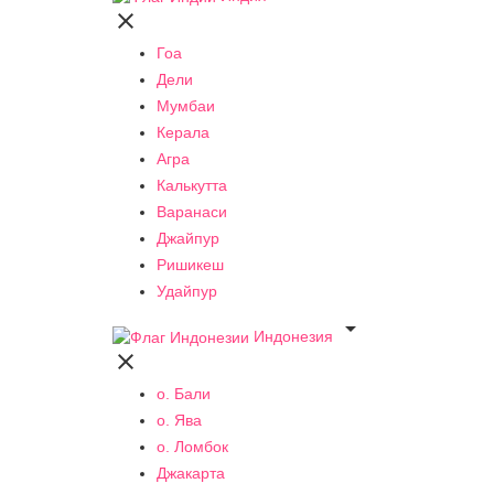

Гоа
Дели
Мумбаи
Керала
Агра
Калькутта
Варанаси
Джайпур
Ришикеш
Удайпур

Индонезия

о. Бали
о. Ява
о. Ломбок
Джакарта