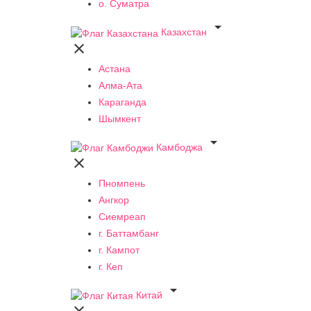
о. Суматра

Казахстан

Астана
Алма-Ата
Караганда
Шымкент

Камбоджа

Пномпень
Ангкор
Сиемреап
г. Баттамбанг
г. Кампот
г. Кеп

Китай