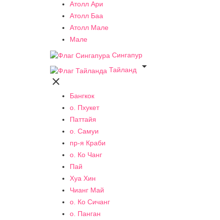
Атолл Ари
Атолл Баа
Атолл Мале
Мале
Сингапур

Тайланд

Бангкок
о. Пхукет
Паттайя
о. Самуи
пр-я Краби
о. Ко Чанг
Пай
Хуа Хин
Чианг Май
о. Ко Сичанг
о. Панган