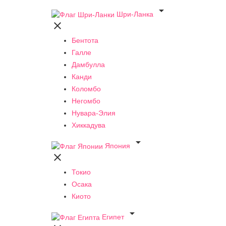

Шри-Ланка

Бентота
Галле
Дамбулла
Канди
Коломбо
Негомбо
Нувара-Элия
Хиккадува

Япония

Токио
Осака
Киото

Египет