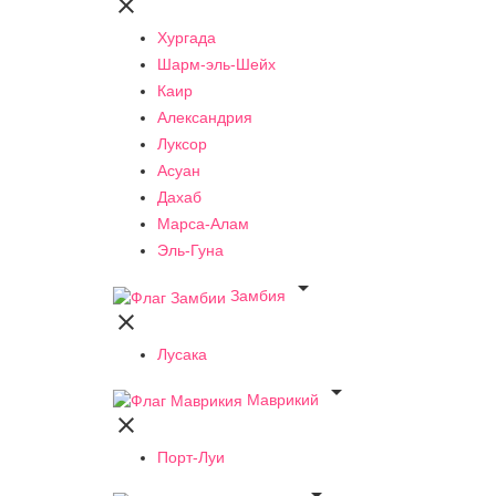

Хургада
Шарм-эль-Шейх
Каир
Александрия
Луксор
Асуан
Дахаб
Марса-Алам
Эль-Гуна

Замбия

Лусака

Маврикий

Порт-Луи
