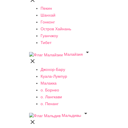

Пекин
Шанхай
Гонконг
Остров Хайнань
Гуанчжоу
Тибет

Малайзия

Джохор-Бару
Куала-Лумпур
Малакка
о. Борнео
о. Лангкави
о. Пенанг

Мальдивы
