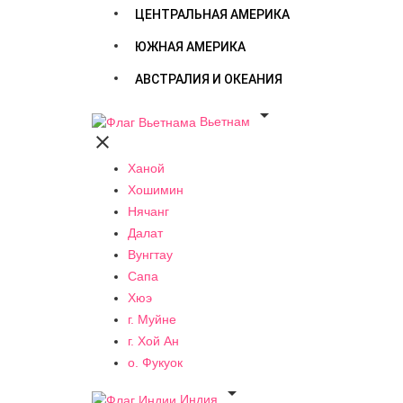
ЦЕНТРАЛЬНАЯ АМЕРИКА
ЮЖНАЯ АМЕРИКА
АВСТРАЛИЯ И ОКЕАНИЯ

Вьетнам

Ханой
Хошимин
Нячанг
Далат
Вунгтау
Сапа
Хюэ
г. Муйне
г. Хой Ан
о. Фукуок

Индия