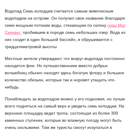
Водопад Семь колодцев считается самым живописным
водопадом на острове. Он получил свое название благодаря
семи мощным потокам воды, стекающим по склону
горы Мат
Синканг
, пробившим в породе семь небольших озер. Вода из
них сходит в один большой бассейн, и обрушивается с
тридцатиметровой высоты.
Местные жители утверждают, что вокруг водопада постоянно
находятся феи. Но путешественники вместо добрых
волшебниц обычно находят здесь богатую флору и большое
количество обезьян, которые так и норовят утащить что-
нибудь.
Понаблюдать за водопадом можно у его подножия, но лучше
всего подняться на самый верх и увидеть семь колодцев. На
верхнюю площадку ведет тропа, состоящая из более 300
каменных ступенек, которые во влажную погоду могут быть
очень скользкими. Там же туристы смогут искупаться в