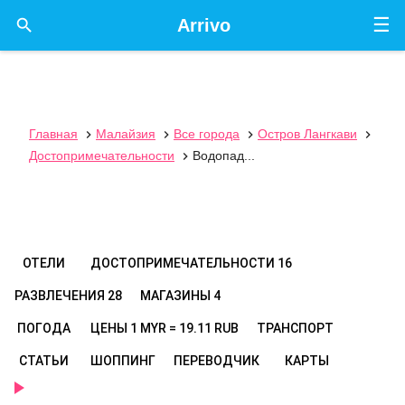
☰

Arrivo
Главная
Малайзия
Все города
Остров Лангкави




Достопримечательности
Водопад...

ОТЕЛИ
ДОСТОПРИМЕЧАТЕЛЬНОСТИ
16
РАЗВЛЕЧЕНИЯ
28
МАГАЗИНЫ
4
ПОГОДА
ЦЕНЫ
1 MYR = 19.11 RUB
ТРАНСПОРТ
СТАТЬИ
ШОППИНГ
ПЕРЕВОДЧИК
КАРТЫ
