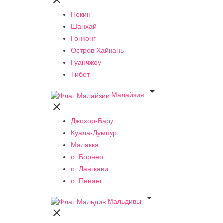

Пекин
Шанхай
Гонконг
Остров Хайнань
Гуанчжоу
Тибет

Малайзия

Джохор-Бару
Куала-Лумпур
Малакка
о. Борнео
о. Лангкави
о. Пенанг

Мальдивы
