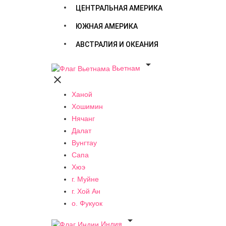
ЦЕНТРАЛЬНАЯ АМЕРИКА
ЮЖНАЯ АМЕРИКА
АВСТРАЛИЯ И ОКЕАНИЯ

Вьетнам

Ханой
Хошимин
Нячанг
Далат
Вунгтау
Сапа
Хюэ
г. Муйне
г. Хой Ан
о. Фукуок

Индия