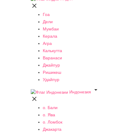

Гоа
Дели
Мумбаи
Керала
Агра
Калькутта
Варанаси
Джайпур
Ришикеш
Удайпур

Индонезия

о. Бали
о. Ява
о. Ломбок
Джакарта