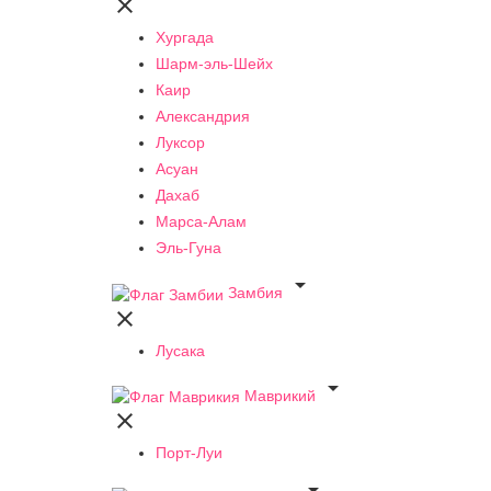

Хургада
Шарм-эль-Шейх
Каир
Александрия
Луксор
Асуан
Дахаб
Марса-Алам
Эль-Гуна

Замбия

Лусака

Маврикий

Порт-Луи
