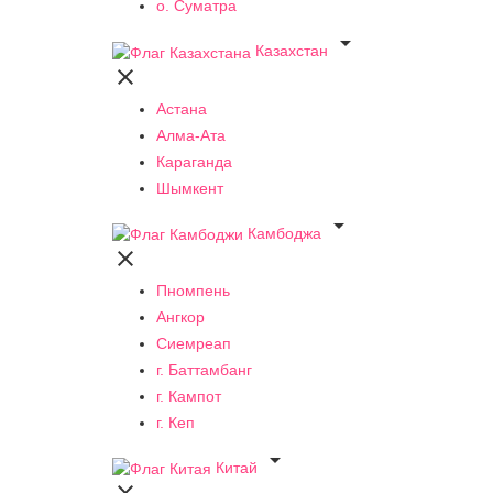
о. Суматра

Казахстан

Астана
Алма-Ата
Караганда
Шымкент

Камбоджа

Пномпень
Ангкор
Сиемреап
г. Баттамбанг
г. Кампот
г. Кеп

Китай