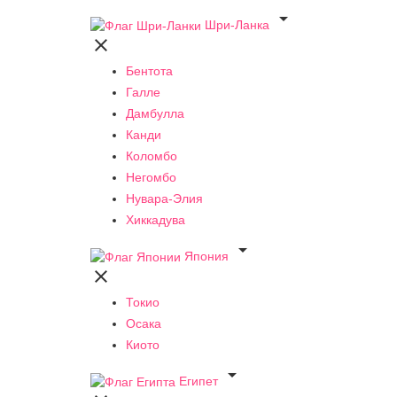

Шри-Ланка

Бентота
Галле
Дамбулла
Канди
Коломбо
Негомбо
Нувара-Элия
Хиккадува

Япония

Токио
Осака
Киото

Египет