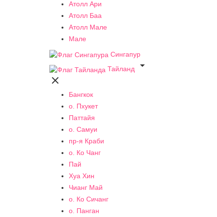
Атолл Ари
Атолл Баа
Атолл Мале
Мале
Сингапур

Тайланд

Бангкок
о. Пхукет
Паттайя
о. Самуи
пр-я Краби
о. Ко Чанг
Пай
Хуа Хин
Чианг Май
о. Ко Сичанг
о. Панган