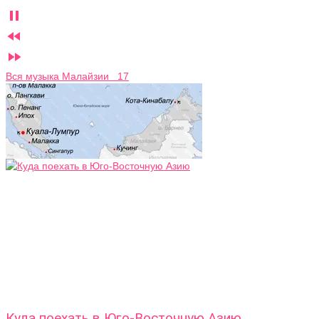



Вся музыка Малайзии 17
Куда поехать в Юго-Восточную Азию