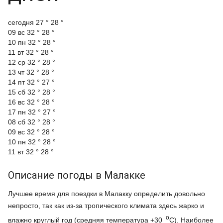
cегодня
27 °
28 °
09 вс
32 °
28 °
10 пн
32 °
28 °
11 вт
32 °
28 °
12 ср
32 °
28 °
13 чт
32 °
28 °
14 пт
32 °
27 °
15 сб
32 °
28 °
16 вс
32 °
28 °
17 пн
32 °
27 °
08 сб
32 °
28 °
09 вс
32 °
28 °
10 пн
32 °
28 °
11 вт
32 °
28 °
Описание погоды в Малакке
Лучшее время для поездки в Малакку определить довольно
непросто, так как из-за тропического климата здесь жарко и
o
влажно круглый год (средняя температура +30
C). Наиболее