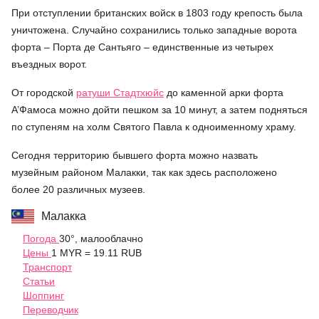
При отступлении британских войск в 1803 году крепость была
уничтожена. Случайно сохранились только западные ворота
форта – Порта де Сантьяго – единственные из четырех
въездных ворот.
От городской
ратуши Стадтхюйс
до каменной арки форта
А’Фамоса можно дойти пешком за 10 минут, а затем подняться
по ступеням на холм Святого Павла к одноименному храму.
Сегодня территорию бывшего форта можно назвать
музейным районом Малакки, так как здесь расположено
более 20 различных музеев.
Малакка
Погода
30°, малооблачно
Цены
1 MYR = 19.11 RUB
Транспорт
Статьи
Шоппинг
Переводчик