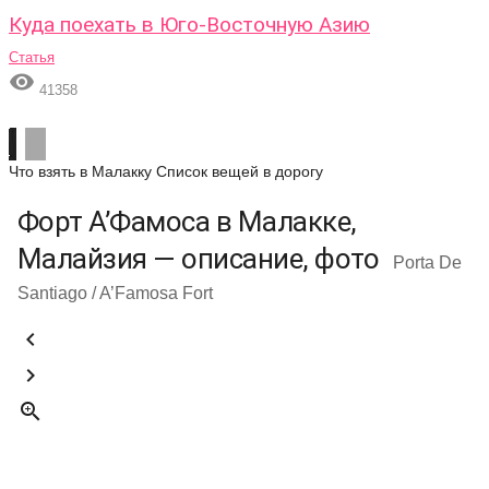
Куда поехать в Юго-Восточную Азию
Статья

41358
Что взять в Малакку
Список вещей в дорогу
Форт А’Фамоса в Малакке,
Малайзия — описание, фото
Porta De
Santiago / A’Famosa Fort


