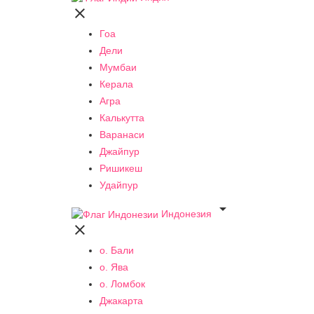

Гоа
Дели
Мумбаи
Керала
Агра
Калькутта
Варанаси
Джайпур
Ришикеш
Удайпур

Индонезия

о. Бали
о. Ява
о. Ломбок
Джакарта