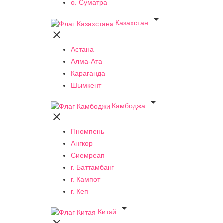
о. Суматра

Казахстан

Астана
Алма-Ата
Караганда
Шымкент

Камбоджа

Пномпень
Ангкор
Сиемреап
г. Баттамбанг
г. Кампот
г. Кеп

Китай