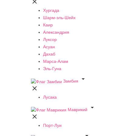

Хургада
Шарм-эль-Шейх
Каир
Александрия
Луксор
Асуан
Дахаб
Марса-Алам
Эль-Гуна

Замбия

Лусака

Маврикий

Порт-Луи
