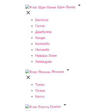

Шри-Ланка

Бентота
Галле
Дамбулла
Канди
Коломбо
Негомбо
Нувара-Элия
Хиккадува

Япония

Токио
Осака
Киото

Египет