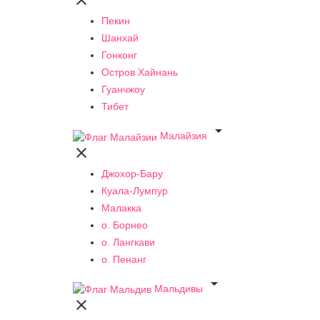

Пекин
Шанхай
Гонконг
Остров Хайнань
Гуанчжоу
Тибет

Малайзия

Джохор-Бару
Куала-Лумпур
Малакка
о. Борнео
о. Лангкави
о. Пенанг

Мальдивы
