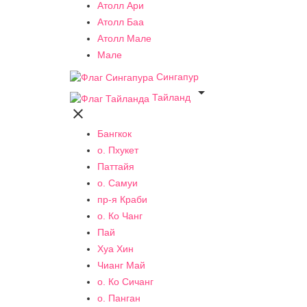
Атолл Ари
Атолл Баа
Атолл Мале
Мале
Сингапур

Тайланд

Бангкок
о. Пхукет
Паттайя
о. Самуи
пр-я Краби
о. Ко Чанг
Пай
Хуа Хин
Чианг Май
о. Ко Сичанг
о. Панган