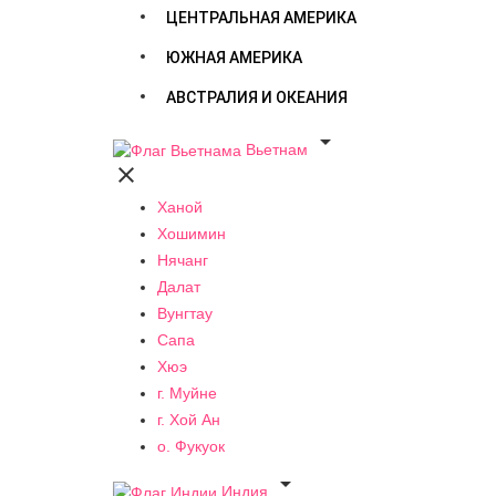
ЦЕНТРАЛЬНАЯ АМЕРИКА
ЮЖНАЯ АМЕРИКА
АВСТРАЛИЯ И ОКЕАНИЯ

Вьетнам

Ханой
Хошимин
Нячанг
Далат
Вунгтау
Сапа
Хюэ
г. Муйне
г. Хой Ан
о. Фукуок

Индия