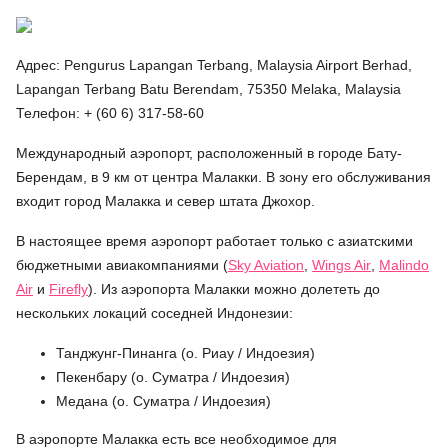
Адрес: Pengurus Lapangan Terbang, Malaysia Airport Berhad,
Lapangan Terbang Batu Berendam, 75350 Melaka, Malaysia
Телефон: + (60 6) 317-58-60
Международный аэропорт, расположенный в городе Бату-
Берендам, в 9 км от центра Малакки. В зону его обслуживания
входит город Малакка и север штата Джохор.
В настоящее время аэропорт работает только с азиатскими
бюджетными авиакомпаниями (
Sky Aviation
,
Wings Air
,
Malindo
Air
и
Firefly
). Из аэропорта Малакки можно долететь до
нескольких локаций соседней Индонезии:
Танджунг-Пинанга (о. Риау / Индоезия)
Пекенбару (о. Суматра / Индоезия)
Медана (о. Суматра / Индоезия)
В аэропорте Малакка есть все необходимое для