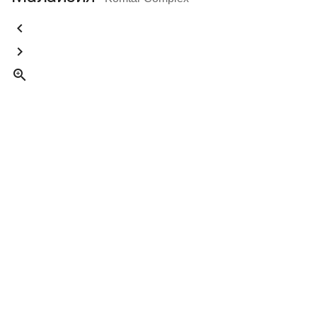


