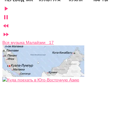




Вся музыка Малайзии 17