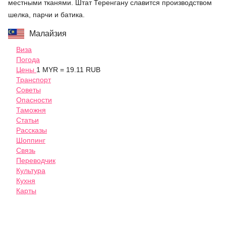
местными тканями. Штат Теренгану славится производством
шелка, парчи и батика.
Малайзия
Виза
Погода
Цены
1 MYR = 19.11 RUB
Транспорт
Советы
Опасности
Таможня
Статьи
Рассказы
Шоппинг
Связь
Переводчик
Культура
Кухня
Карты