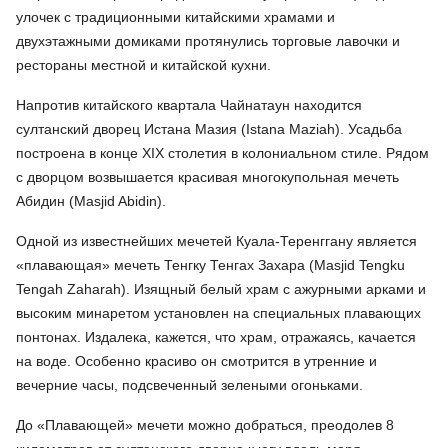
улочек с традиционными китайскими храмами и
двухэтажными домиками протянулись торговые лавочки и
рестораны местной и китайской кухни.
Напротив китайского квартала Чайнатаун находится
султанский дворец Истана Мазия (Istana Maziah). Усадьба
построена в конце XIX столетия в колониальном стиле. Рядом
с дворцом возвышается красивая многокупольная мечеть
Абидин (Masjid Abidin).
Одной из известнейших мечетей Куала-Теренггану является
«плавающая» мечеть Тенгку Тенгах Захара (Masjid Tengku
Tengah Zaharah). Изящный белый храм с ажурными арками и
высоким минаретом установлен на специальных плавающих
понтонах. Издалека, кажется, что храм, отражаясь, качается
на воде. Особенно красиво он смотрится в утренние и
вечерние часы, подсвеченный зелеными огоньками.
До «Плавающей» мечети можно добраться, преодолев 8