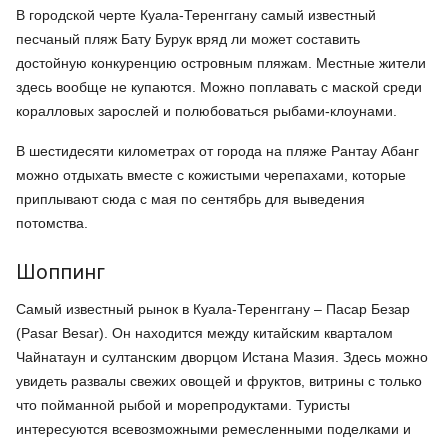
В городской черте Куала-Теренггану самый известный
песчаный пляж Бату Бурук вряд ли может составить
достойную конкуренцию островным пляжам. Местные жители
здесь вообще не купаются. Можно поплавать с маской среди
коралловых зарослей и полюбоваться рыбами-клоунами.
В шестидесяти километрах от города на пляже Рантау Абанг
можно отдыхать вместе с кожистыми черепахами, которые
приплывают сюда с мая по сентябрь для выведения
потомства.
Шоппинг
Самый известный рынок в Куала-Теренггану – Пасар Безар
(Pasar Besar). Он находится между китайским кварталом
Чайнатаун и султанским дворцом Истана Мазия. Здесь можно
увидеть развалы свежих овощей и фруктов, витрины с только
что пойманной рыбой и морепродуктами. Туристы
интересуются всевозможными ремесленными поделками и