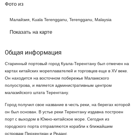
Фото
из
Малайзия, Kuala Terengganu, Terengganu, Malaysia
Показать на карте
Общая информация
Старинный портовый город Куала-Теренггану был отмечен на
картах китайских мореплавателей и торговцев еще в XV веке.
Он находится на восточном побережье Малаккского
полуострова, и является административным центром
малазийского штата Теренггану.
Город получил свое название в честь реки, на берегах которой
он был основан. В устье реки Теренггану издавна построен
порт с выходом в Южно-китайское море. Сегодня из
городского порта отправляются корабли к ближайшим
островам Перхентиан и Реданг.