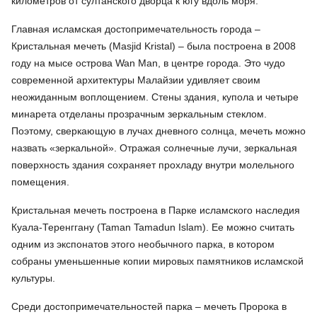
километров от султанского дворца к югу вдоль моря.
Главная исламская достопримечательность города –
Кристальная мечеть (Masjid Kristal) – была построена в 2008
году на мысе острова Wan Man, в центре города. Это чудо
современной архитектуры Малайзии удивляет своим
неожиданным воплощением. Стены здания, купола и четыре
минарета отделаны прозрачным зеркальным стеклом.
Поэтому, сверкающую в лучах дневного солнца, мечеть можно
назвать «зеркальной». Отражая солнечные лучи, зеркальная
поверхность здания сохраняет прохладу внутри молельного
помещения.
Кристальная мечеть построена в Парке исламского наследия
Куала-Теренггану (Taman Tamadun Islam). Ее можно считать
одним из экспонатов этого необычного парка, в котором
собраны уменьшенные копии мировых памятников исламской
культуры.
Среди достопримечательностей парка – мечеть Пророка в