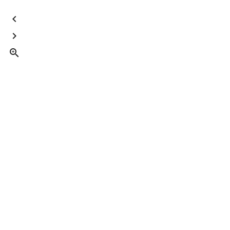


