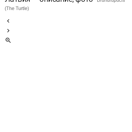
Brunurupucis
(The Turtle)


