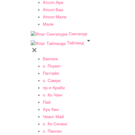
Атолл Ари
Атолл Баа
Атолл Мале
Мале
Сингапур

Тайланд

Бангкок
о. Пхукет
Паттайя
о. Самуи
пр-я Краби
о. Ко Чанг
Пай
Хуа Хин
Чианг Май
о. Ко Сичанг
о. Панган