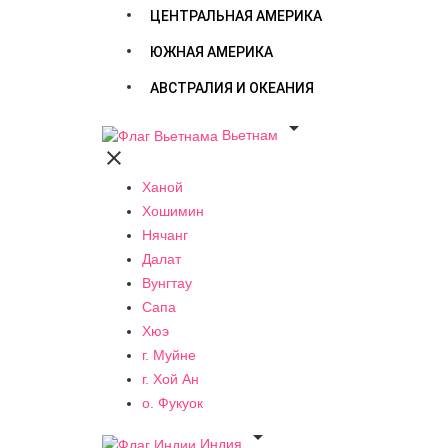
ЦЕНТРАЛЬНАЯ АМЕРИКА
ЮЖНАЯ АМЕРИКА
АВСТРАЛИЯ И ОКЕАНИЯ

Вьетнам

Ханой
Хошимин
Нячанг
Далат
Вунгтау
Сапа
Хюэ
г. Муйне
г. Хой Ан
о. Фукуок

Индия