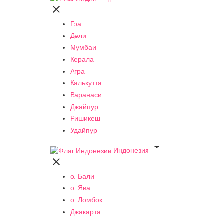

Гоа
Дели
Мумбаи
Керала
Агра
Калькутта
Варанаси
Джайпур
Ришикеш
Удайпур

Индонезия

о. Бали
о. Ява
о. Ломбок
Джакарта