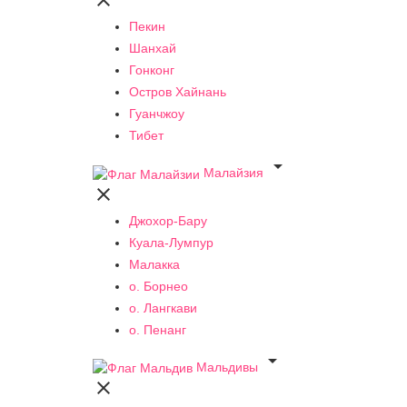

Пекин
Шанхай
Гонконг
Остров Хайнань
Гуанчжоу
Тибет

Малайзия

Джохор-Бару
Куала-Лумпур
Малакка
о. Борнео
о. Лангкави
о. Пенанг

Мальдивы
