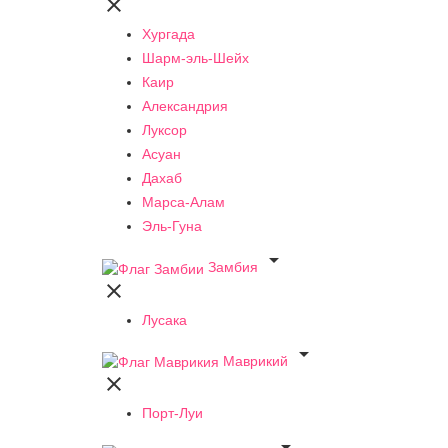

Хургада
Шарм-эль-Шейх
Каир
Александрия
Луксор
Асуан
Дахаб
Марса-Алам
Эль-Гуна

Замбия

Лусака

Маврикий

Порт-Луи
