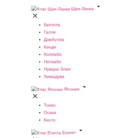

Шри-Ланка

Бентота
Галле
Дамбулла
Канди
Коломбо
Негомбо
Нувара-Элия
Хиккадува

Япония

Токио
Осака
Киото

Египет