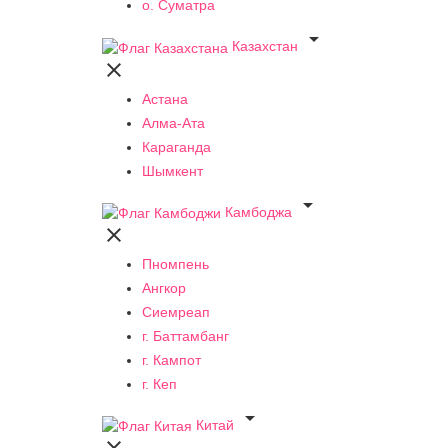
о. Суматра

Казахстан

Астана
Алма-Ата
Караганда
Шымкент

Камбоджа

Пномпень
Ангкор
Сиемреап
г. Баттамбанг
г. Кампот
г. Кеп

Китай