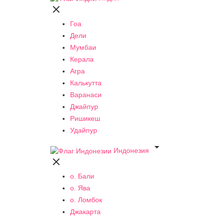

Гоа
Дели
Мумбаи
Керала
Агра
Калькутта
Варанаси
Джайпур
Ришикеш
Удайпур

Индонезия

о. Бали
о. Ява
о. Ломбок
Джакарта