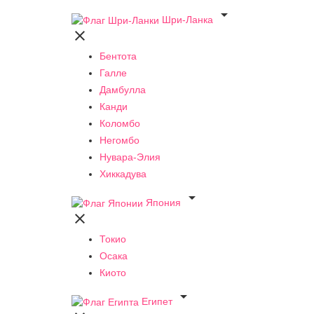

Шри-Ланка

Бентота
Галле
Дамбулла
Канди
Коломбо
Негомбо
Нувара-Элия
Хиккадува

Япония

Токио
Осака
Киото

Египет