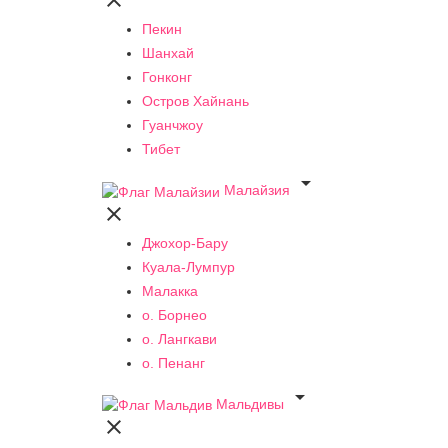

Пекин
Шанхай
Гонконг
Остров Хайнань
Гуанчжоу
Тибет

Малайзия

Джохор-Бару
Куала-Лумпур
Малакка
о. Борнео
о. Лангкави
о. Пенанг

Мальдивы
