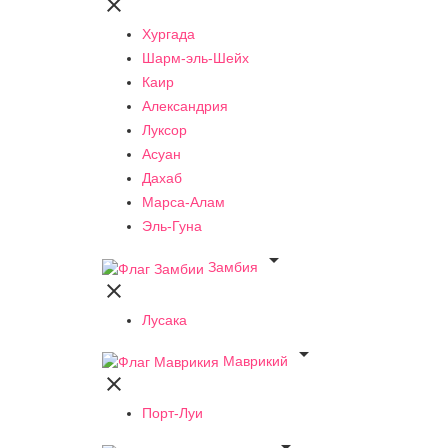

Хургада
Шарм-эль-Шейх
Каир
Александрия
Луксор
Асуан
Дахаб
Марса-Алам
Эль-Гуна

Замбия

Лусака

Маврикий

Порт-Луи
