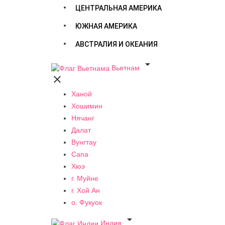
ЦЕНТРАЛЬНАЯ АМЕРИКА
ЮЖНАЯ АМЕРИКА
АВСТРАЛИЯ И ОКЕАНИЯ

Вьетнам

Ханой
Хошимин
Нячанг
Далат
Вунгтау
Сапа
Хюэ
г. Муйне
г. Хой Ан
о. Фукуок

Индия