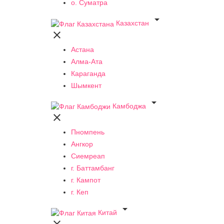
о. Суматра

Казахстан

Астана
Алма-Ата
Караганда
Шымкент

Камбоджа

Пномпень
Ангкор
Сиемреап
г. Баттамбанг
г. Кампот
г. Кеп

Китай