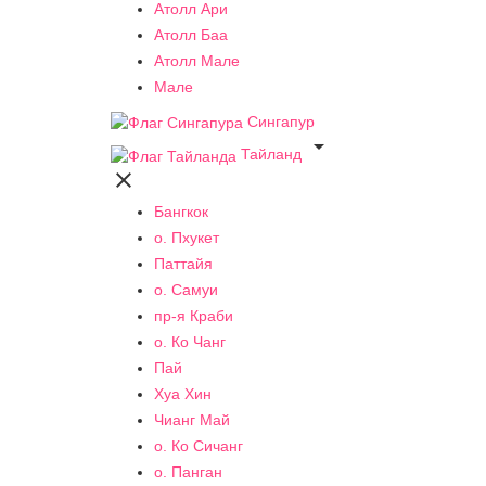
Атолл Ари
Атолл Баа
Атолл Мале
Мале
Сингапур

Тайланд

Бангкок
о. Пхукет
Паттайя
о. Самуи
пр-я Краби
о. Ко Чанг
Пай
Хуа Хин
Чианг Май
о. Ко Сичанг
о. Панган