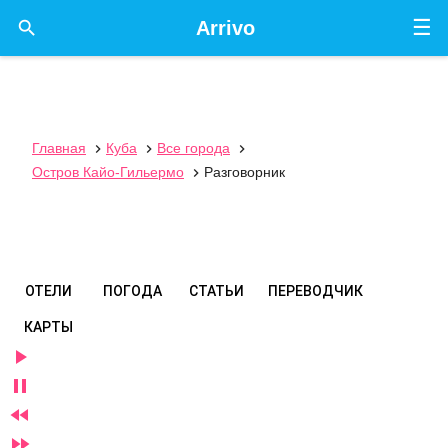
☰

Arrivo
Главная
Куба
Все города



Остров Кайо-Гильермо
Разговорник

ОТЕЛИ
ПОГОДА
СТАТЬИ
ПЕРЕВОДЧИК
КАРТЫ



