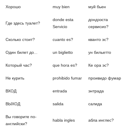
Хорошо
muy bien
муй бьен
donde esta
дондээста
Где здесь туалет?
Servicio
сервисио?
Сколько стоит?
cuanto es?
кванто эс?
Один билет до...
un biglietto
ун бильетто
Который час?
que hora es?
Ке ора эс?
Не курить
prohibido fumar
проивидо фумар
ВХОД
entrada
энтрада
ВЫХОД
salida
салида
Вы говорите по-
habla ingles
абла инглес?
английски?