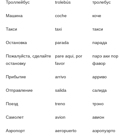
Троллейбус
trolebús
тролебус
Машина
coche
коче
Такси
taxi
такси
Остановка
parada
парада
Пожалуйста, сделайте
pare aqui, por
парэ аки пор
остановку
favor
фавор
Прибытие
arrivo
арриво
Отправление
salida
салида
Поезд
treno
трэно
Самолет
avion
авион
Аэропорт
aeropuerto
аэропуэрто