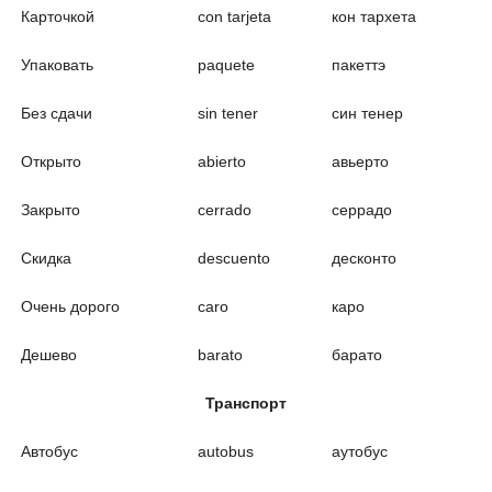
Карточкой
con tarjeta
кон тархета
Упаковать
paquete
пакеттэ
Без сдачи
sin tener
син тенер
Открыто
abierto
авьерто
Закрыто
cerrado
серрадо
Скидка
descuento
десконто
Очень дорого
caro
каро
Дешево
barato
барато
Транспорт
Автобус
autobus
аутобус