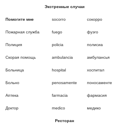
Экстренные случаи
Помогите мне
socorro
сокорро
Пожарная служба
fuego
фуэго
Полиция
policia
полисиа
Скорая помощь
ambulancia
амбулансья
Больница
hospital
хоспитал
Больно
penosamente
поносаменте
Аптека
farmacia
фармасия
Доктор
medico
медико
Ресторан