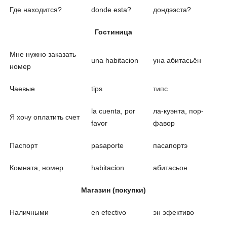
Где находится?
donde esta?
дондээста?
Гостиница
Мне нужно заказать
una habitacion
уна абитасьён
номер
Чаевые
tips
типс
la cuenta, por
ла-куэнта, пор-
Я хочу оплатить счет
favor
фавор
Паспорт
pasaporte
пасапортэ
Комната, номер
habitacion
абитасьон
Магазин (покупки)
Наличными
en efectivo
эн эфективо