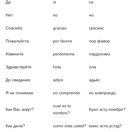
Да
si
си
Нет
no
но
Спасибо
gracias
грасиас
Пожалуйста
por favore
пoр фавор
Извините
perdoneme
пэрдонэмэ
Здравствуйте
hola
ола
До свидания
adios
адьёс
Я не понимаю
no comprendo
но компрэндо
cual es tu
Как Вас зовут?
Куал эсту номбре?
nombre?
Как дела?
como esta usted?
комо эста устэд?