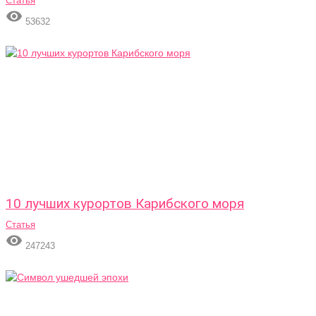
Статья

53632
10 лучших курортов Карибского моря
Статья

247243