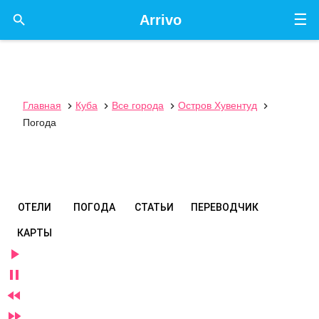
☰

Arrivo
Главная
Куба
Все города
Остров Хувентуд




Погода
ОТЕЛИ
ПОГОДА
СТАТЬИ
ПЕРЕВОДЧИК
КАРТЫ



