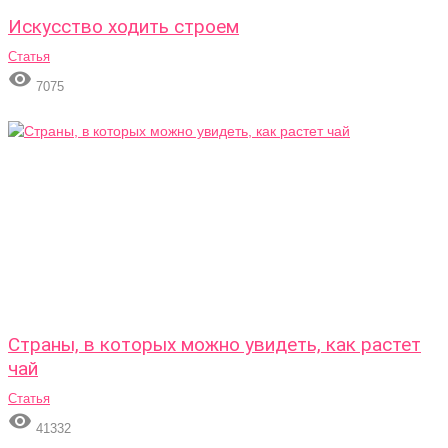
Искусство ходить строем
Статья

7075
Страны, в которых можно увидеть, как растет
чай
Статья

41332