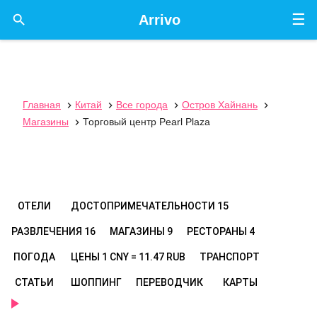
☰

Arrivo
Главная
Китай
Все города
Остров Хайнань




Магазины
Торговый центр Pearl Plaza

ОТЕЛИ
ДОСТОПРИМЕЧАТЕЛЬНОСТИ
15
РАЗВЛЕЧЕНИЯ
16
МАГАЗИНЫ
9
РЕСТОРАНЫ
4
ПОГОДА
ЦЕНЫ
1 CNY = 11.47 RUB
ТРАНСПОРТ
СТАТЬИ
ШОППИНГ
ПЕРЕВОДЧИК
КАРТЫ
