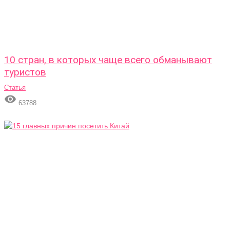
10 стран, в которых чаще всего обманывают
туристов
Статья

63788