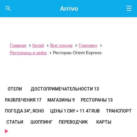
☰

Arrivo
Главная
Китай
Все города
Гуанчжоу




Рестораны и кафе
Ресторан Orient Express

ОТЕЛИ
ДОСТОПРИМЕЧАТЕЛЬНОСТИ
13
РАЗВЛЕЧЕНИЯ
17
МАГАЗИНЫ
9
РЕСТОРАНЫ
13
ПОГОДА
34°, ЯСНО
ЦЕНЫ
1 CNY = 11.47 RUB
ТРАНСПОРТ
СТАТЬИ
ШОППИНГ
ПЕРЕВОДЧИК
КАРТЫ
