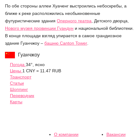
По обе стороны аллеи Хуаченг выстроились небоскребы, а
ближе к реке расположились необыкновенные
футуристические здания
Оперного театра
, Детского дворца,
Нового музея провинции Гуандун
и национальной библиотеки.
В конце площади взгляд упирается в самое грандиозное
здание Гуанчжоу –
башню Canton Tower
.
Гуанчжоу
Погода
34°, ясно
Цены
1 CNY = 11.47 RUB
Транспорт
Статьи
Шоппинг
Переводчик
Карты
О компании
Вакансии