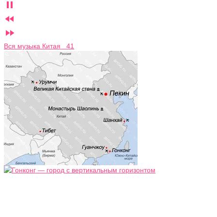



Вся музыка Китая 41