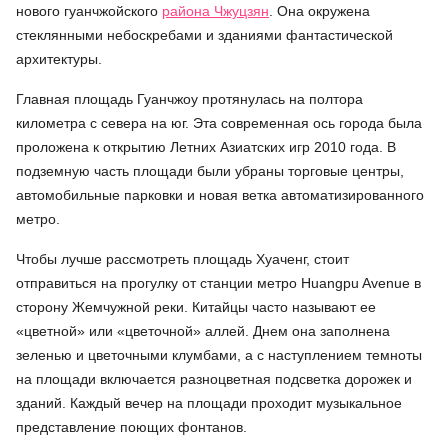
нового гуанчжойского
района Чжуцзян
. Она окружена
стеклянными небоскребами и зданиями фантастической
архитектуры.
Главная площадь Гуанчжоу протянулась на полтора
километра с севера на юг. Эта современная ось города была
проложена к открытию Летних Азиатских игр 2010 года. В
подземную часть площади были убраны торговые центры,
автомобильные парковки и новая ветка автоматизированного
метро.
Чтобы лучше рассмотреть площадь Хуаченг, стоит
отправиться на прогулку от станции метро Huangpu Avenue в
сторону Жемчужной реки. Китайцы часто называют ее
«цветной» или «цветочной» аллей. Днем она заполнена
зеленью и цветочными клумбами, а с наступлением темноты
на площади включается разноцветная подсветка дорожек и
зданий. Каждый вечер на площади проходит музыкальное
представление поющих фонтанов.