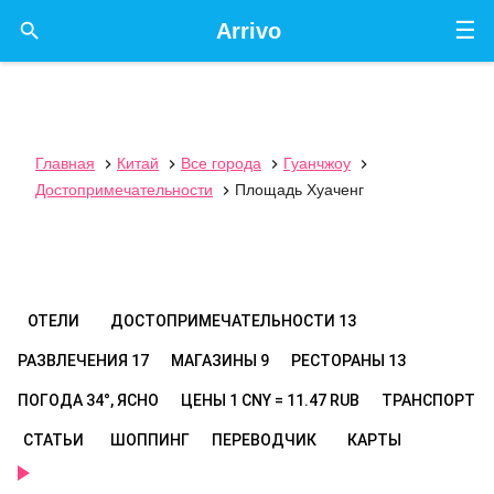
☰

Arrivo
Главная
Китай
Все города
Гуанчжоу




Достопримечательности
Площадь Хуаченг

ОТЕЛИ
ДОСТОПРИМЕЧАТЕЛЬНОСТИ
13
РАЗВЛЕЧЕНИЯ
17
МАГАЗИНЫ
9
РЕСТОРАНЫ
13
ПОГОДА
34°, ЯСНО
ЦЕНЫ
1 CNY = 11.47 RUB
ТРАНСПОРТ
СТАТЬИ
ШОППИНГ
ПЕРЕВОДЧИК
КАРТЫ
