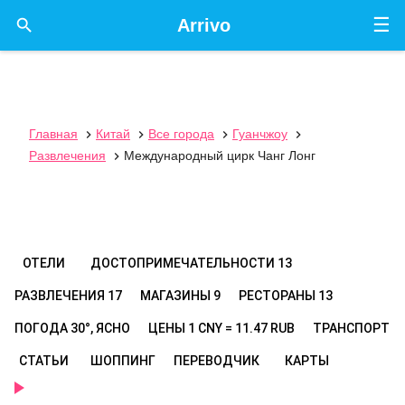
☰

Arrivo
Главная
Китай
Все города
Гуанчжоу




Развлечения
Международный цирк Чанг Лонг

ОТЕЛИ
ДОСТОПРИМЕЧАТЕЛЬНОСТИ
13
РАЗВЛЕЧЕНИЯ
17
МАГАЗИНЫ
9
РЕСТОРАНЫ
13
ПОГОДА
30°, ЯСНО
ЦЕНЫ
1 CNY = 11.47 RUB
ТРАНСПОРТ
СТАТЬИ
ШОППИНГ
ПЕРЕВОДЧИК
КАРТЫ
