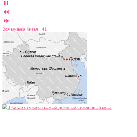



Вся музыка Китая 41