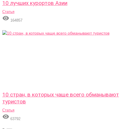
10 лучших курортов Азии
Статья

164857
10 стран, в которых чаще всего обманывают
туристов
Статья

63792