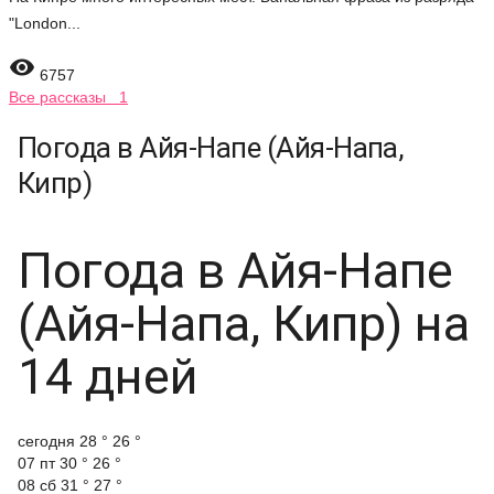
"London...

6757
Все рассказы 1
Погода в Айя-Напе (Айя-Напа,
Кипр)
Погода в Айя-Напе
(Айя-Напа, Кипр) на
14 дней
cегодня
28 °
26 °
07 пт
30 °
26 °
08 сб
31 °
27 °