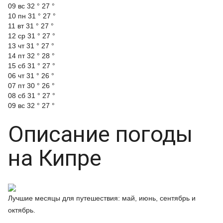
09 вс
32 °
27 °
10 пн
31 °
27 °
11 вт
31 °
27 °
12 ср
31 °
27 °
13 чт
31 °
27 °
14 пт
32 °
28 °
15 сб
31 °
27 °
06 чт
31 °
26 °
07 пт
30 °
26 °
08 сб
31 °
27 °
09 вс
32 °
27 °
Описание погоды
на Кипре
Лучшие месяцы для путешествия: май, июнь, сентябрь и
октябрь.