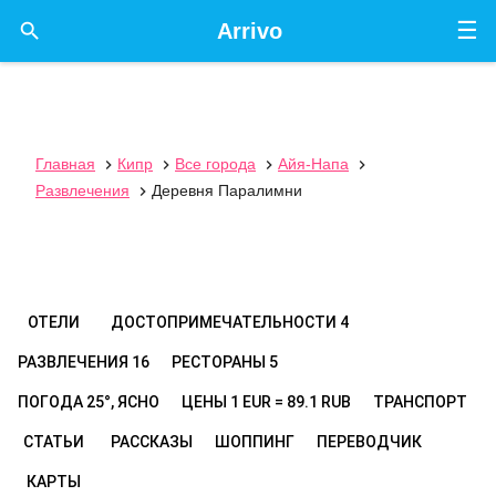
☰

Arrivo
Главная
Кипр
Все города
Айя-Напа




Развлечения
Деревня Паралимни

ОТЕЛИ
ДОСТОПРИМЕЧАТЕЛЬНОСТИ
4
РАЗВЛЕЧЕНИЯ
16
РЕСТОРАНЫ
5
ПОГОДА
25°, ЯСНО
ЦЕНЫ
1 EUR = 89.1 RUB
ТРАНСПОРТ
СТАТЬИ
РАССКАЗЫ
ШОППИНГ
ПЕРЕВОДЧИК
КАРТЫ