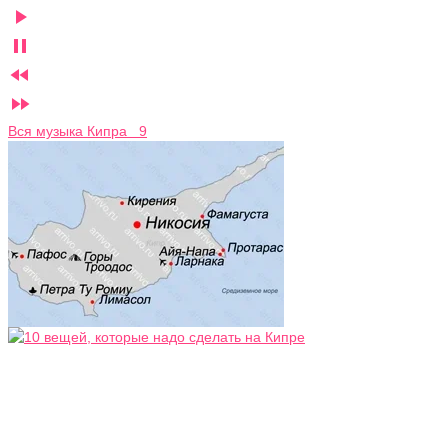




Вся музыка Кипра 9