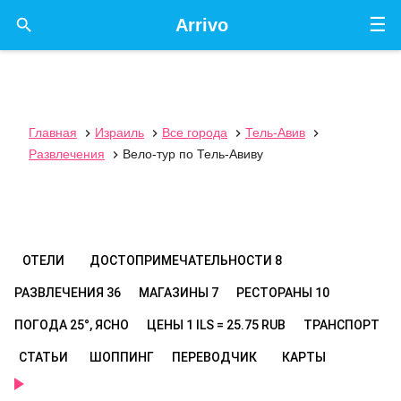
☰

Arrivo
Главная
Израиль
Все города
Тель-Авив




Развлечения
Вело-тур по Тель-Авиву

ОТЕЛИ
ДОСТОПРИМЕЧАТЕЛЬНОСТИ
8
РАЗВЛЕЧЕНИЯ
36
МАГАЗИНЫ
7
РЕСТОРАНЫ
10
ПОГОДА
25°, ЯСНО
ЦЕНЫ
1 ILS = 25.75 RUB
ТРАНСПОРТ
СТАТЬИ
ШОППИНГ
ПЕРЕВОДЧИК
КАРТЫ
