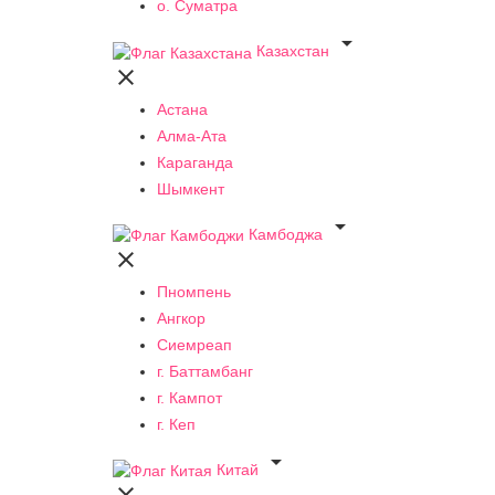
о. Суматра

Казахстан

Астана
Алма-Ата
Караганда
Шымкент

Камбоджа

Пномпень
Ангкор
Сиемреап
г. Баттамбанг
г. Кампот
г. Кеп

Китай