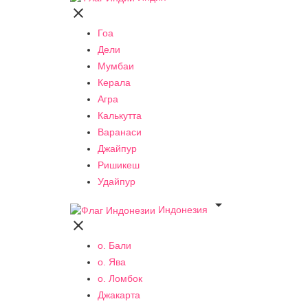

Гоа
Дели
Мумбаи
Керала
Агра
Калькутта
Варанаси
Джайпур
Ришикеш
Удайпур

Индонезия

о. Бали
о. Ява
о. Ломбок
Джакарта