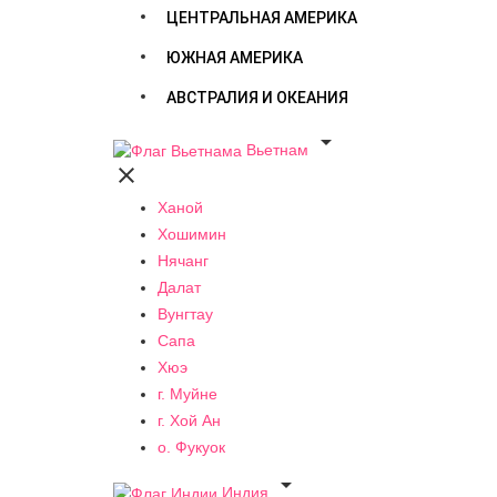
ЦЕНТРАЛЬНАЯ АМЕРИКА
ЮЖНАЯ АМЕРИКА
АВСТРАЛИЯ И ОКЕАНИЯ

Вьетнам

Ханой
Хошимин
Нячанг
Далат
Вунгтау
Сапа
Хюэ
г. Муйне
г. Хой Ан
о. Фукуок

Индия