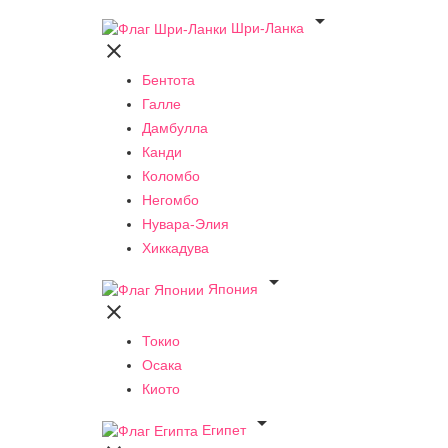

Шри-Ланка

Бентота
Галле
Дамбулла
Канди
Коломбо
Негомбо
Нувара-Элия
Хиккадува

Япония

Токио
Осака
Киото

Египет