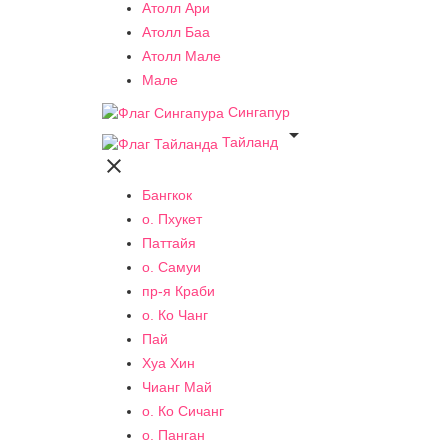
Атолл Ари
Атолл Баа
Атолл Мале
Мале
Сингапур

Тайланд

Бангкок
о. Пхукет
Паттайя
о. Самуи
пр-я Краби
о. Ко Чанг
Пай
Хуа Хин
Чианг Май
о. Ко Сичанг
о. Панган