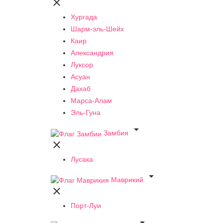

Хургада
Шарм-эль-Шейх
Каир
Александрия
Луксор
Асуан
Дахаб
Марса-Алам
Эль-Гуна

Замбия

Лусака

Маврикий

Порт-Луи
