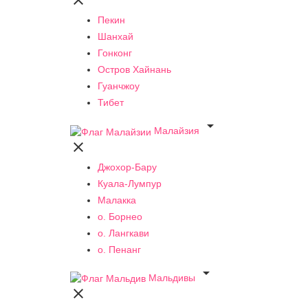

Пекин
Шанхай
Гонконг
Остров Хайнань
Гуанчжоу
Тибет

Малайзия

Джохор-Бару
Куала-Лумпур
Малакка
о. Борнео
о. Лангкави
о. Пенанг

Мальдивы
